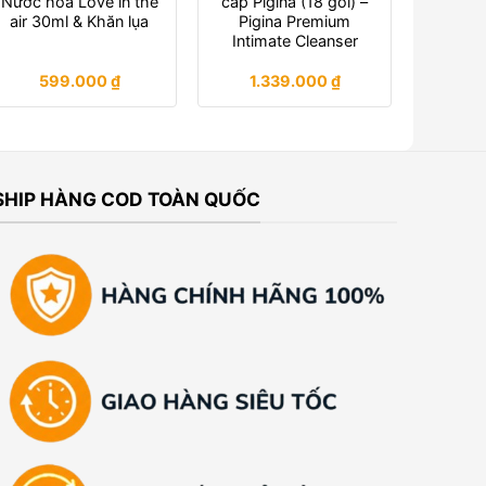
Nước hoa Love in the
cấp Pigina (18 gói) –
air 30ml & Khăn lụa
Pigina Premium
Intimate Cleanser
599.000
₫
1.339.000
₫
SHIP HÀNG COD TOÀN QUỐC