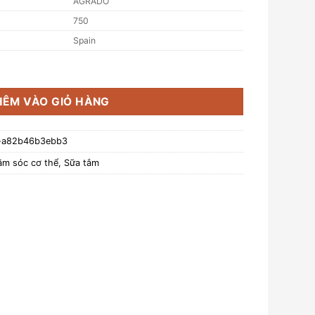
AGRADO
750
Spain
ai 750ml) - Hương thơm của hoa jazmin và táo trên nền hổ phách
HÊM VÀO GIỎ HÀNG
-a82b46b3ebb3
m sóc cơ thể
,
Sữa tắm