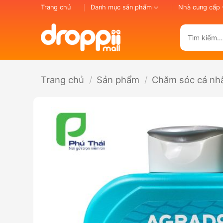
Bỏ
Trang chủ
Danh mục sản phẩm
Nhà cung cấp
qua
nội
Tìm
dung
kiếm:
Trang chủ
/
Sản phẩm
/
Chăm sóc cá nh