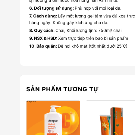
lại hương thơm nước hoa nồng nàn và tinh tế.
6. Đối tượng sử dụng:
Phù hợp với mọi loại da.
7. Cách dùng:
Lấy một lượng gel tắm vừa đủ xoa trực
hàng ngày. Không gây kích ứng cho da.
8. Quy cách:
Chai, Khối lượng tịnh: 750ml/ chai
9. NSX & HSD:
Xem trực tiếp trên bao bì sản phẩm
10. Bảo quản:
Để nơi khô mát (tốt nhất dưới 25˚C)
SẢN PHẨM TƯƠNG TỰ