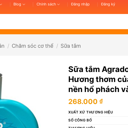
Blog
Chính sách
Đăng nhập
Đăng ký
ân
/
Chăm sóc cơ thể
/
Sữa tắm
Sữa tắm Agrado
Hương thơm của
nền hổ phách và
268.000
₫
XUẤT XỨ THƯƠNG HIỆU
SỐ CÔNG BỐ