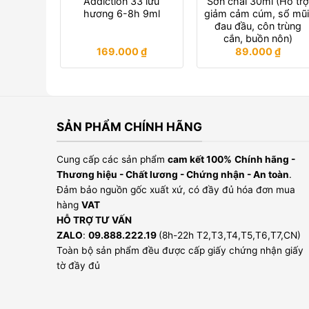
Addiction 33 lưu
Sơn chai 30ml (Hỗ tr
hương 6-8h 9ml
giảm cảm cúm, sổ mũi
đau đầu, côn trùng
cắn, buồn nôn)
169.000
₫
89.000
₫
SẢN PHẨM CHÍNH HÃNG
Cung cấp các sản phẩm
cam kết 100%
Chính hãng -
Thương hiệu - Chất lương - Chứng nhận - An toàn
.
Đảm bảo nguồn gốc xuất xứ, có đầy đủ hóa đơn mua
hàng
VAT
HỖ TRỢ TƯ VẤN
ZALO
:
09.888.222.19
(8h-22h T2,T3,T4,T5,T6,T7,CN)
Toàn bộ sản phẩm đều được cấp giấy chứng nhận giấy
tờ đầy đủ