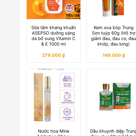
Sữa tắm kháng khuẩn
Kem xoa bóp Trung
ASEPSO dưỡng sáng
Sơn tuýp 60g (Hỗ trợ
da bổ sung Vitamin C
giảm đau, đau cơ, đa
& E 1000 ml
khớp, đau lưng)
279.000
₫
149.000
₫
Nước hoa Mine
Dầu khuynh diệp Trun