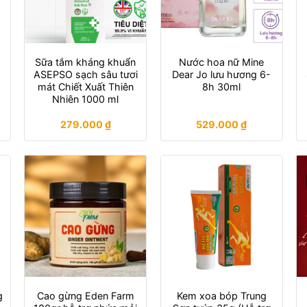
Sữa tắm kháng khuẩn
Nước hoa nữ Mine
ASEPSO sạch sâu tươi
Dear Jo lưu hương 6-
u
mát Chiết Xuất Thiên
8h 30ml
Nhiên 1000 ml
279.000
₫
529.000
₫
g
Cao gừng Eden Farm
Kem xoa bóp Trung