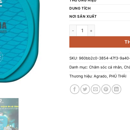
THƯƠNG HIỆU
DUNG TÍCH
NƠI SẢN XUẤT
Sữa tắm Agrado Aqua Blue (Ch
T
SKU:
960bb2c0-3854-47f3-9a40
Danh mục:
Chăm sóc cá nhân
,
Chă
Thương hiệu:
Agrado
,
PHÚ THÁI