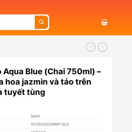
 Aqua Blue (Chai 750ml) –
 hoa jazmin và táo trên
 tuyết tùng
Spain
191253/22/CBMP-QLD