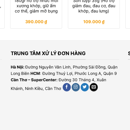
ợ
180gr hỗ trợ nhức mỏi
Sơn tuýp 35g (Hỗ trợ
,
xương khớp, giữ ấm
giảm đau, đau cơ, đau
cơ thể, giảm mỡ bụng
khớp, đau lưng)
390.000
₫
109.000
₫
TRUNG TÂM XỬ LÝ ĐƠN HÀNG
Hà Nội:
Đường Nguyễn Văn Linh, Phường Sài Đồng, Quận
Long Biên
HCM
: Đường Thuỷ Lợi, Phước Long A, Quận 9
Cần Thơ – SuperCenter:
Đường 30 Tháng 4, Xuân
Khánh, Ninh Kiều, Cần Thơ