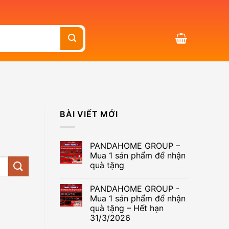
BÀI VIẾT MỚI
PANDAHOME GROUP –
Mua 1 sản phẩm để nhận
quà tặng
Không
có
PANDAHOME GROUP -
bình
luận
Mua 1 sản phẩm để nhận
ở
quà tặng – Hết hạn
PANDAHOME
GROUP
31/3/2026
–
Mua
Không