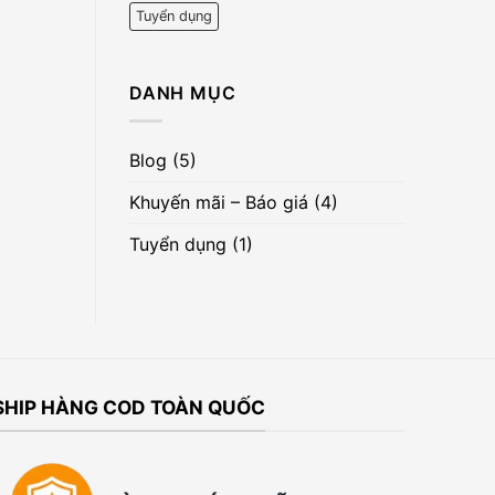
để
Tuyển dụng
nhận
quà
tặng
DANH MỤC
Blog
(5)
Khuyến mãi – Báo giá
(4)
Tuyển dụng
(1)
SHIP HÀNG COD TOÀN QUỐC