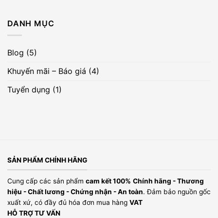
KẾT
sản
phẩm
để
nhận
DANH MỤC
quà
tặng
Blog
(5)
Khuyến mãi – Báo giá
(4)
Tuyển dụng
(1)
SẢN PHẨM CHÍNH HÃNG
Cung cấp các sản phẩm
cam kết 100%
Chính hãng - Thương
hiệu - Chất lương - Chứng nhận - An toàn
. Đảm bảo nguồn gốc
xuất xứ, có đầy đủ hóa đơn mua hàng
VAT
HỖ TRỢ TƯ VẤN