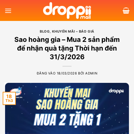
Bỏ
qua
nội
dung
BLOG
,
KHUYẾN MÃI – BÁO GIÁ
Sao hoàng gia – Mua 2 sản phẩm
để nhận quà tặng Thời hạn đến
31/3/2026
ĐĂNG VÀO
18/03/2026
BỞI
ADMIN
18
Th3