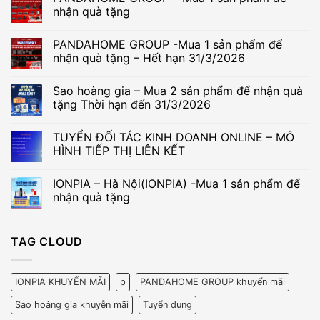
nhận quà tặng
Không
có
PANDAHOME GROUP -Mua 1 sản phẩm để
bình
luận
nhận quà tặng – Hết hạn 31/3/2026
ở
PANDAHOME
Không
GROUP
có
Sao hoàng gia – Mua 2 sản phẩm để nhận quà
–
bình
Mua
luận
tặng Thời hạn đến 31/3/2026
1
ở
sản
PANDAHOME
Không
phẩm
GROUP
có
TUYỂN ĐỐI TÁC KINH DOANH ONLINE – MÔ
để
-
bình
nhận
Mua
luận
HÌNH TIẾP THỊ LIÊN KẾT
quà
1
ở
tặng
sản
Sao
Không
phẩm
hoàng
có
IONPIA – Hà Nội(IONPIA) -Mua 1 sản phẩm để
để
gia
bình
nhận
–
luận
nhận quà tặng
quà
Mua
ở
tặng
2
TUYỂN
Không
–
sản
ĐỐI
có
Hết
phẩm
TÁC
bình
TAG CLOUD
hạn
để
KINH
luận
31/3/2026
nhận
DOANH
ở
quà
ONLINE
IONPIA
tặng
–
–
Thời
MÔ
Hà
IONPIA KHUYẾN MÃI
p
PANDAHOME GROUP khuyến mãi
hạn
HÌNH
Nội(IONPIA)
đến
TIẾP
-
Sao hoàng gia khuyễn mãi
Tuyển dụng
31/3/2026
THỊ
Mua
LIÊN
1