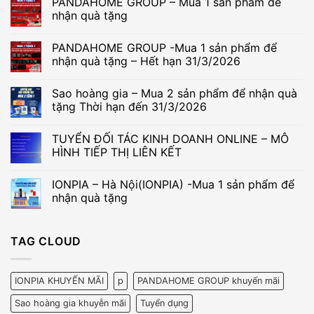
PANDAHOME GROUP – Mua 1 sản phẩm để
nhận quà tặng
Không
có
PANDAHOME GROUP -Mua 1 sản phẩm để
bình
luận
nhận quà tặng – Hết hạn 31/3/2026
ở
PANDAHOME
Không
GROUP
có
Sao hoàng gia – Mua 2 sản phẩm để nhận quà
–
bình
Mua
luận
tặng Thời hạn đến 31/3/2026
1
ở
sản
PANDAHOME
Không
phẩm
GROUP
có
TUYỂN ĐỐI TÁC KINH DOANH ONLINE – MÔ
để
-
bình
nhận
Mua
luận
HÌNH TIẾP THỊ LIÊN KẾT
quà
1
ở
tặng
sản
Sao
Không
phẩm
hoàng
có
IONPIA – Hà Nội(IONPIA) -Mua 1 sản phẩm để
để
gia
bình
nhận
–
luận
nhận quà tặng
quà
Mua
ở
tặng
2
TUYỂN
Không
–
sản
ĐỐI
có
Hết
phẩm
TÁC
bình
TAG CLOUD
hạn
để
KINH
luận
31/3/2026
nhận
DOANH
ở
quà
ONLINE
IONPIA
tặng
–
–
Thời
MÔ
Hà
IONPIA KHUYẾN MÃI
p
PANDAHOME GROUP khuyến mãi
hạn
HÌNH
Nội(IONPIA)
đến
TIẾP
-
Sao hoàng gia khuyễn mãi
Tuyển dụng
31/3/2026
THỊ
Mua
LIÊN
1