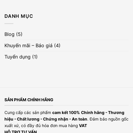
KẾT
sản
phẩm
để
nhận
DANH MỤC
quà
tặng
Blog
(5)
Khuyến mãi – Báo giá
(4)
Tuyển dụng
(1)
SẢN PHẨM CHÍNH HÃNG
Cung cấp các sản phẩm
cam kết 100%
Chính hãng - Thương
hiệu - Chất lương - Chứng nhận - An toàn
. Đảm bảo nguồn gốc
xuất xứ, có đầy đủ hóa đơn mua hàng
VAT
HỖ TRỢ TƯ VẤN