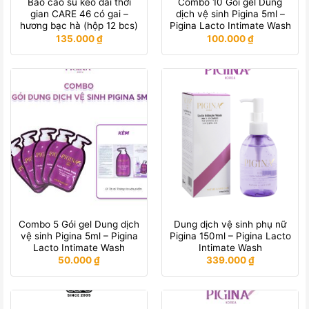
Bao cao su kéo dài thời
Combo 10 Gói gel Dung
gian CARE 46 có gai –
dịch vệ sinh Pigina 5ml –
hương bạc hà (hộp 12 bcs)
Pigina Lacto Intimate Wash
135.000
₫
100.000
₫
Combo 5 Gói gel Dung dịch
Dung dịch vệ sinh phụ nữ
vệ sinh Pigina 5ml – Pigina
Pigina 150ml – Pigina Lacto
Lacto Intimate Wash
Intimate Wash
50.000
₫
339.000
₫