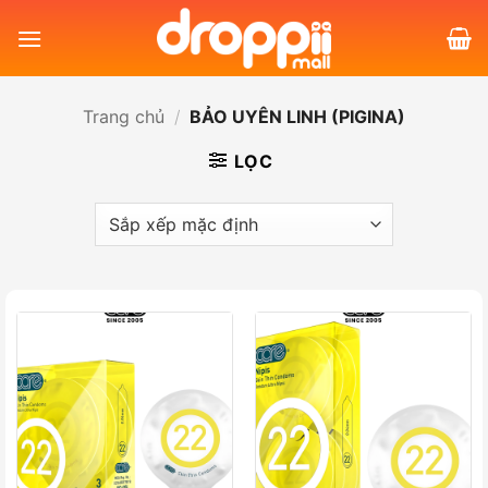
Bỏ
qua
nội
dung
Trang chủ
/
BẢO UYÊN LINH (PIGINA)
LỌC