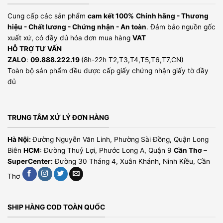
Cung cấp các sản phẩm
cam kết 100%
Chính hãng - Thương
hiệu - Chất lương - Chứng nhận - An toàn
. Đảm bảo nguồn gốc
xuất xứ, có đầy đủ hóa đơn mua hàng
VAT
HỖ TRỢ TƯ VẤN
ZALO
:
09.888.222.19
(8h-22h T2,T3,T4,T5,T6,T7,CN)
Toàn bộ sản phẩm đều được cấp giấy chứng nhận giấy tờ đầy
đủ
TRUNG TÂM XỬ LÝ ĐƠN HÀNG
Hà Nội:
Đường Nguyễn Văn Linh, Phường Sài Đồng, Quận Long
Biên
HCM
: Đường Thuỷ Lợi, Phước Long A, Quận 9
Cần Thơ –
SuperCenter:
Đường 30 Tháng 4, Xuân Khánh, Ninh Kiều, Cần
Thơ
SHIP HÀNG COD TOÀN QUỐC