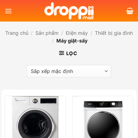
Bỏ
qua
nội
dung
Trang chủ
/
Sản phẩm
/
Điện máy
/
Thiết bị gia đình
/
Máy giặt-sấy
LỌC