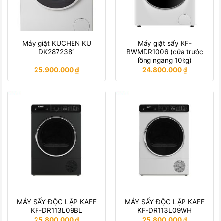
Máy giặt KUCHEN KU
Máy giặt sấy KF-
DK2872381
BWMDR1006 (cửa trước
lồng ngang 10kg)
25.900.000
₫
24.800.000
₫
MÁY SẤY ĐỘC LẬP KAFF
MÁY SẤY ĐỘC LẬP KAFF
KF-DR113L09BL
KF-DR113L09WH
25.800.000
₫
25.800.000
₫