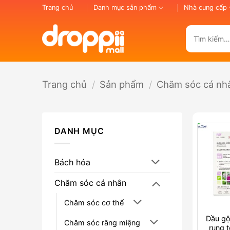
Bỏ
Trang chủ
Danh mục sản phẩm
Nhà cung cấp
qua
nội
Tìm
dung
kiếm:
Trang chủ
/
Sản phẩm
/
Chăm sóc cá nh
DANH MỤC
Bách hóa
Chăm sóc cá nhân
Chăm sóc cơ thể
Dầu gộ
Chăm sóc răng miệng
rụng t