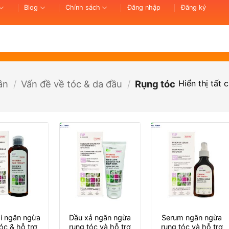
Blog
Chính sách
Đăng nhập
Đăng ký
Hiển thị tất 
ân
/
Vấn đề về tóc & da đầu
/
Rụng tóc
i ngăn ngừa
Dầu xả ngăn ngừa
Serum ngăn ngừa
óc & hỗ trợ
rụng tóc và hỗ trợ
rụng tóc và hỗ trợ