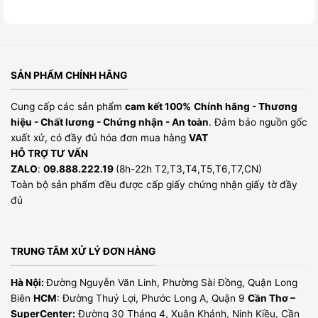
SẢN PHẨM CHÍNH HÃNG
Cung cấp các sản phẩm
cam kết 100%
Chính hãng - Thương
hiệu - Chất lương - Chứng nhận - An toàn
. Đảm bảo nguồn gốc
xuất xứ, có đầy đủ hóa đơn mua hàng
VAT
HỖ TRỢ TƯ VẤN
ZALO
:
09.888.222.19
(8h-22h T2,T3,T4,T5,T6,T7,CN)
Toàn bộ sản phẩm đều được cấp giấy chứng nhận giấy tờ đầy
đủ
TRUNG TÂM XỬ LÝ ĐƠN HÀNG
Hà Nội:
Đường Nguyễn Văn Linh, Phường Sài Đồng, Quận Long
Biên
HCM
: Đường Thuỷ Lợi, Phước Long A, Quận 9
Cần Thơ –
SuperCenter:
Đường 30 Tháng 4, Xuân Khánh, Ninh Kiều, Cần