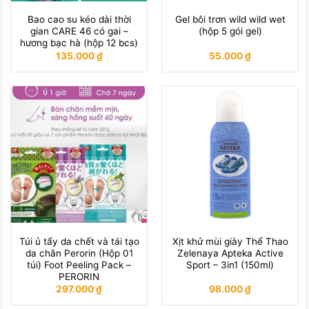
Bao cao su kéo dài thời
Gel bôi trơn wild wild wet
gian CARE 46 có gai –
(hộp 5 gói gel)
hương bạc hà (hộp 12 bcs)
135.000
₫
55.000
₫
Túi ủ tẩy da chết và tái tạo
Xịt khử mùi giày Thể Thao
da chân Perorin (Hộp 01
Zelenaya Apteka Active
túi) Foot Peeling Pack –
Sport – 3in1 (150ml)
PERORIN
297.000
₫
98.000
₫