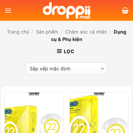
Bỏ
qua
nội
dung
Trang chủ
/
Sản phẩm
/
Chăm sóc cá nhân
/
Dụng
cụ & Phụ kiện
LỌC