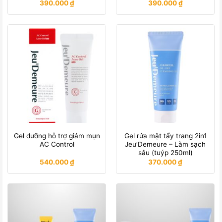
390.000
₫
390.000
₫
Gel dưỡng hỗ trợ giảm mụn
Gel rửa mặt tẩy trang 2in1
AC Control
Jeu’Demeure – Làm sạch
sâu (tuýp 250ml)
540.000
₫
370.000
₫