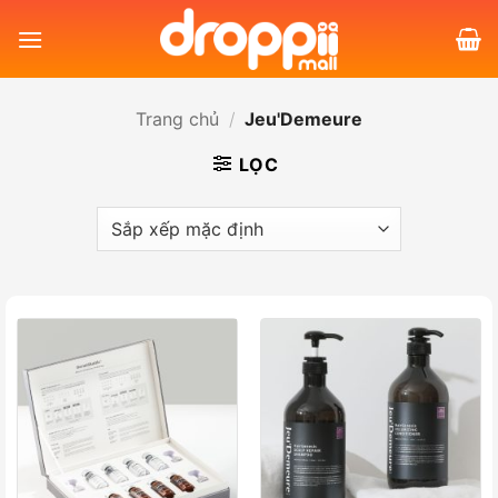
Bỏ
qua
nội
dung
Trang chủ
/
Jeu'Demeure
LỌC