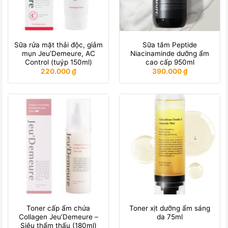
Sữa rửa mặt thải độc, giảm
Sữa tắm Peptide
mụn Jeu’Demeure, AC
Niacinaminde dưỡng ẩm
Control (tuýp 150ml)
cao cấp 950ml
220.000
₫
390.000
₫
Toner cấp ẩm chứa
Toner xịt dưỡng ẩm sáng
Collagen Jeu’Demeure –
da 75ml
Siêu thẩm thấu (180ml)