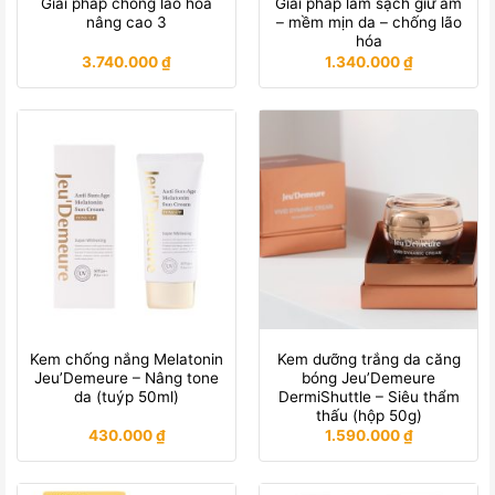
Giải pháp chống lão hóa
Giải pháp làm sạch giữ ẩm
nâng cao 3
– mềm mịn da – chống lão
hóa
3.740.000
₫
1.340.000
₫
Kem chống nắng Melatonin
Kem dưỡng trắng da căng
Jeu’Demeure – Nâng tone
bóng Jeu’Demeure
da (tuýp 50ml)
DermiShuttle – Siêu thẩm
thấu (hộp 50g)
430.000
₫
1.590.000
₫