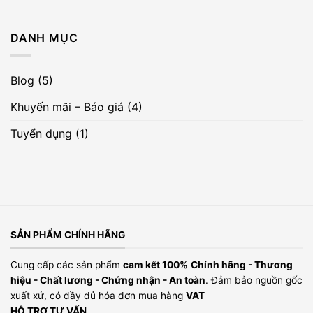
KẾT
sản
phẩm
để
nhận
DANH MỤC
quà
tặng
Blog
(5)
Khuyến mãi – Báo giá
(4)
Tuyển dụng
(1)
SẢN PHẨM CHÍNH HÃNG
Cung cấp các sản phẩm
cam kết 100%
Chính hãng - Thương
hiệu - Chất lương - Chứng nhận - An toàn
. Đảm bảo nguồn gốc
xuất xứ, có đầy đủ hóa đơn mua hàng
VAT
HỖ TRỢ TƯ VẤN