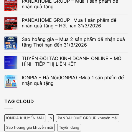
PANDAHOME GROUP – Mua 1 sản phẩm để
nhận quà tặng
Không
có
PANDAHOME GROUP -Mua 1 sản phẩm để
bình
luận
nhận quà tặng – Hết hạn 31/3/2026
ở
PANDAHOME
Không
GROUP
có
Sao hoàng gia – Mua 2 sản phẩm để nhận quà
–
bình
Mua
luận
tặng Thời hạn đến 31/3/2026
1
ở
sản
PANDAHOME
Không
phẩm
GROUP
có
TUYỂN ĐỐI TÁC KINH DOANH ONLINE – MÔ
để
-
bình
nhận
Mua
luận
HÌNH TIẾP THỊ LIÊN KẾT
quà
1
ở
tặng
sản
Sao
Không
phẩm
hoàng
có
IONPIA – Hà Nội(IONPIA) -Mua 1 sản phẩm để
để
gia
bình
nhận
–
luận
nhận quà tặng
quà
Mua
ở
tặng
2
TUYỂN
Không
–
sản
ĐỐI
có
Hết
phẩm
TÁC
bình
TAG CLOUD
hạn
để
KINH
luận
31/3/2026
nhận
DOANH
ở
quà
ONLINE
IONPIA
tặng
–
–
Thời
MÔ
Hà
IONPIA KHUYẾN MÃI
p
PANDAHOME GROUP khuyến mãi
hạn
HÌNH
Nội(IONPIA)
đến
TIẾP
-
Sao hoàng gia khuyễn mãi
Tuyển dụng
31/3/2026
THỊ
Mua
LIÊN
1