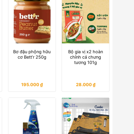
Bơ đậu phộng hữu
Bộ gia vị x2 hoàn
cơ Bett’r 250g
chỉnh cá chưng
tương 101g
195.000
₫
28.000
₫