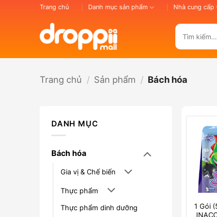
Bỏ
Trang chủ
Danh mục sản phẩm
Nhà cung cấp
qua
nội
Tìm
dung
kiếm:
Trang chủ
/
Sản phẩm
/
Bách hóa
DANH MỤC
Bách hóa
Gia vị & Chế biến
Thực phẩm
1 Gói (
Thực phẩm dinh dưỡng
INACO 