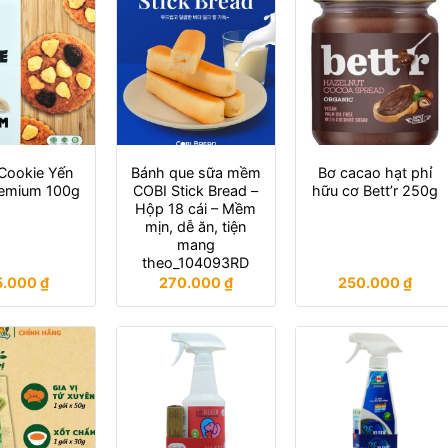
Cookie Yến
Bánh que sữa mềm
Bơ cacao hạt phỉ
remium 100g
COBI Stick Bread –
hữu cơ Bett’r 250g
Hộp 18 cái – Mềm
mịn, dễ ăn, tiện
mang
theo_104093RD
5.000
₫
270.000
₫
250.000
₫