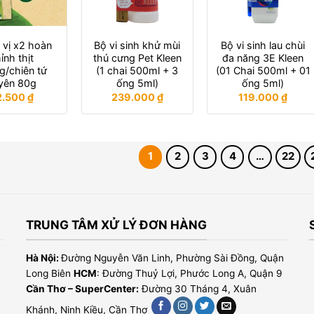
 vị x2 hoàn
Bộ vi sinh khử mùi
Bộ vi sinh lau chùi
ỉnh thịt
thú cưng Pet Kleen
đa năng 3E Kleen
g/chiên tứ
(1 chai 500ml + 3
(01 Chai 500ml + 01
yên 80g
ống 5ml)
ống 5ml)
2.500
₫
239.000
₫
119.000
₫
1
2
3
4
…
22
TRUNG TÂM XỬ LÝ ĐƠN HÀNG
Hà Nội:
Đường Nguyễn Văn Linh, Phường Sài Đồng, Quận
Long Biên
HCM
: Đường Thuỷ Lợi, Phước Long A, Quận 9
Cần Thơ – SuperCenter:
Đường 30 Tháng 4, Xuân
Khánh, Ninh Kiều, Cần Thơ