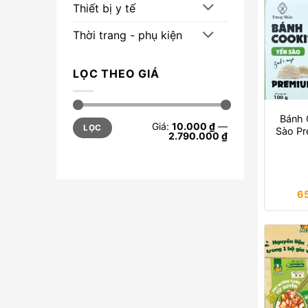
Thiết bị y tế
Thời trang - phụ kiện
LỌC THEO GIÁ
Bánh 
Giá
Giá
Giá:
10.000 ₫
—
LỌC
tối
tối
Sào P
2.790.000 ₫
thiểu
đa
6