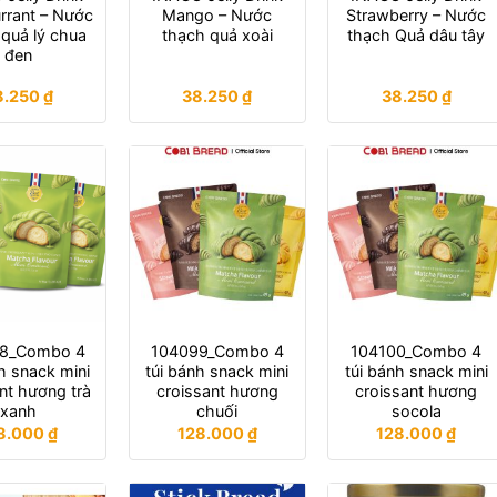
rrant – Nước
Mango – Nước
Strawberry – Nước
quả lý chua
thạch quả xoài
thạch Quả dâu tây
đen
8.250
₫
38.250
₫
38.250
₫
8_Combo 4
104099_Combo 4
104100_Combo 4
h snack mini
túi bánh snack mini
túi bánh snack mini
nt hương trà
croissant hương
croissant hương
xanh
chuối
socola
8.000
₫
128.000
₫
128.000
₫