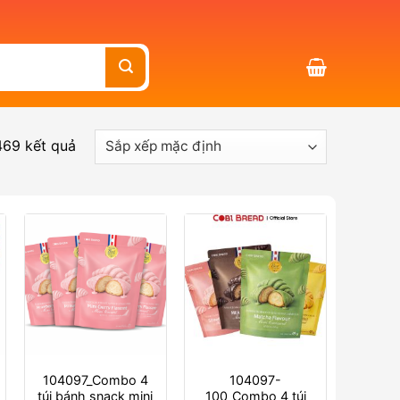
469 kết quả
104097_Combo 4
104097-
túi bánh snack mini
100_Combo 4 túi