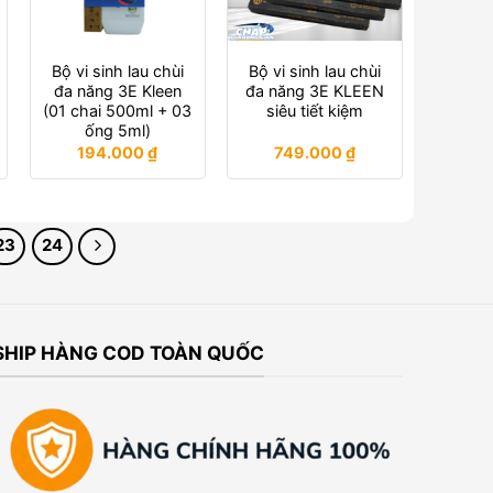
Bộ vi sinh lau chùi
Bộ vi sinh lau chùi
đa năng 3E Kleen
đa năng 3E KLEEN
(01 chai 500ml + 03
siêu tiết kiệm
ống 5ml)
194.000
₫
749.000
₫
23
24
SHIP HÀNG COD TOÀN QUỐC