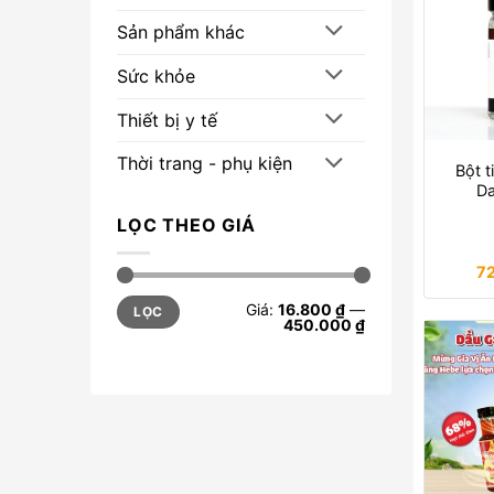
Sản phẩm khác
Sức khỏe
Thiết bị y tế
Thời trang - phụ kiện
Bột t
Da
LỌC THEO GIÁ
7
Giá
Giá
Giá:
16.800 ₫
—
LỌC
tối
tối
450.000 ₫
thiểu
đa