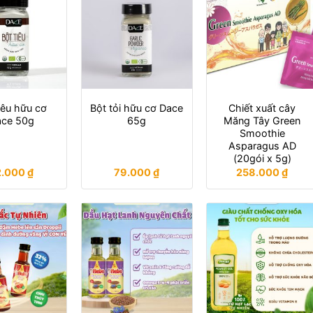
iêu hữu cơ
Bột tỏi hữu cơ Dace
Chiết xuất cây
ce 50g
65g
Măng Tây Green
Smoothie
Asparagus AD
(20gói x 5g)
2.000
₫
79.000
₫
258.000
₫