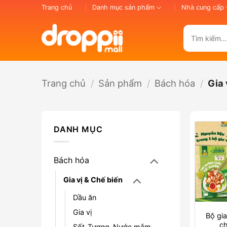
Bỏ
Trang chủ
Danh mục sản phẩm
Nhà cung cấp
qua
nội
Tìm
dung
kiếm:
Trang chủ
/
Sản phẩm
/
Bách hóa
/
Gia 
DANH MỤC
Bách hóa
Gia vị & Chế biến
Dầu ăn
Gia vị
Bộ gia
ch
Sốt-Tương-Nước mắm