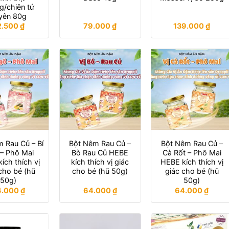
g/chiên tứ
yên 80g
2.500
₫
79.000
₫
139.000
₫
 Rau Củ – Bí
Bột Nêm Rau Củ –
Bột Nêm Rau Củ –
– Phô Mai
Bò Rau Củ HEBE
Cà Rốt – Phô Mai
ích thích vị
kích thích vị giác
HEBE kích thích vị
cho bé (hũ
cho bé (hũ 50g)
giác cho bé (hũ
50g)
50g)
4.000
₫
64.000
₫
64.000
₫