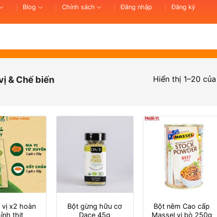
Blog
Chính sách
Đăng nhập
Đăng ký
Hiển thị 1–20 của
vị & Chế biến
 vị x2 hoàn
Bột gừng hữu cơ
Bột nêm Cao cấp
ỉnh thịt
Dace 45g
Massel vị bò 250g