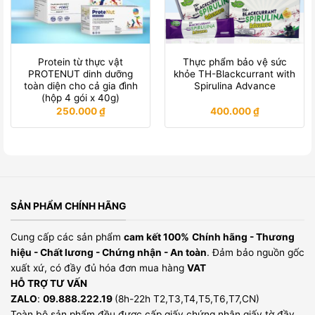
Protein từ thực vật
Thực phẩm bảo vệ sức
PROTENUT dinh dưỡng
khỏe TH-Blackcurrant with
toàn diện cho cả gia đình
Spirulina Advance
(hộp 4 gói x 40g)
250.000
₫
400.000
₫
SẢN PHẨM CHÍNH HÃNG
Cung cấp các sản phẩm
cam kết 100%
Chính hãng - Thương
hiệu - Chất lương - Chứng nhận - An toàn
. Đảm bảo nguồn gốc
xuất xứ, có đầy đủ hóa đơn mua hàng
VAT
HỖ TRỢ TƯ VẤN
ZALO
:
09.888.222.19
(8h-22h T2,T3,T4,T5,T6,T7,CN)
Toàn bộ sản phẩm đều được cấp giấy chứng nhận giấy tờ đầy