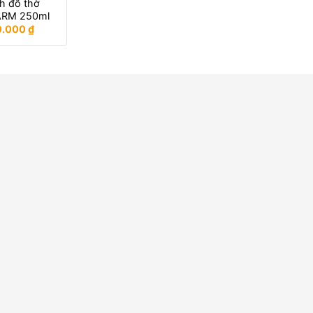
h đồ thờ
ARM 250ml
0.000
₫