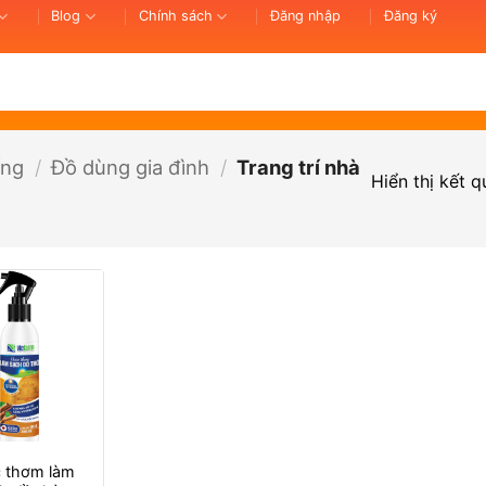
Blog
Chính sách
Đăng nhập
Đăng ký
ống
/
Đồ dùng gia đình
/
Trang trí nhà
Hiển thị kết 
 thơm làm