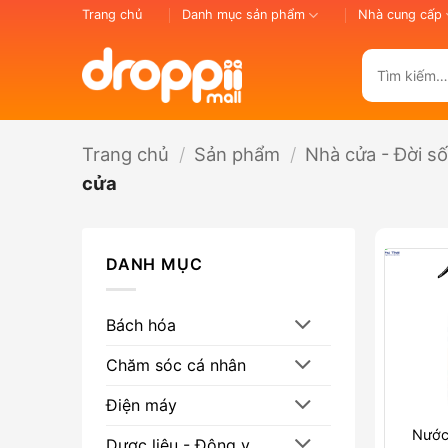
Bỏ
Trang chủ
Danh mục sản phẩm
Nhà cung cấp
qua
nội
Tìm
dung
kiếm:
Trang chủ
/
Sản phẩm
/
Nhà cửa - Đời s
cửa
DANH MỤC
Bách hóa
Chăm sóc cá nhân
Điện máy
Nước
Dược liệu - Đông y