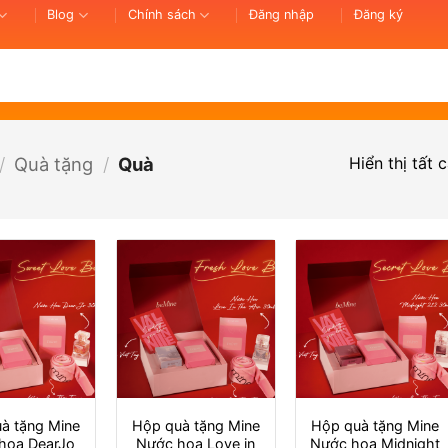
Blog
Chính sách
Đăng nhập
Đăng ký
Hiển thị tất 
/
Quà tặng
/
Quà
à tặng Mine
Hộp quà tặng Mine
Hộp quà tặng Mine
hoa DearJo
Nước hoa Love in
Nước hoa Midnight