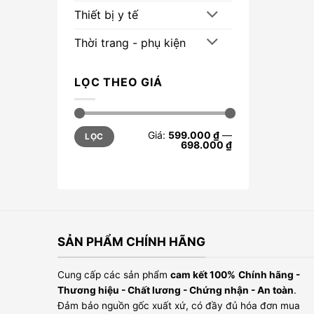
Thiết bị y tế
Thời trang - phụ kiện
LỌC THEO GIÁ
Giá
Giá
Giá:
599.000 ₫
—
LỌC
tối
tối
698.000 ₫
thiểu
đa
SẢN PHẨM CHÍNH HÃNG
Cung cấp các sản phẩm
cam kết 100%
Chính hãng -
Thương hiệu - Chất lương - Chứng nhận - An toàn
.
Đảm bảo nguồn gốc xuất xứ, có đầy đủ hóa đơn mua