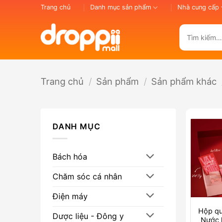
Bỏ
Trang chủ
Danh mục sản phẩm
Nhà cung cấp
qua
nội
Tìm
dung
kiếm:
Trang chủ
/
Sản phẩm
/
Sản phẩm khác
DANH MỤC
Bách hóa
Chăm sóc cá nhân
Điện máy
Hộp qu
Dược liệu - Đông y
Nước 