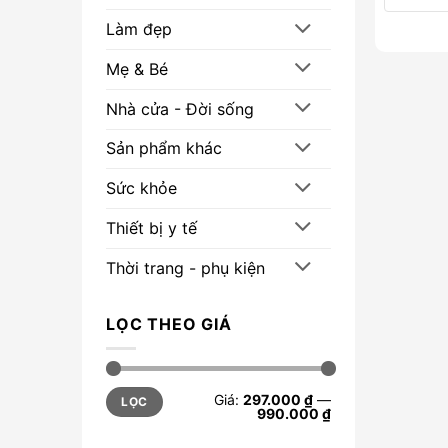
Làm đẹp
Mẹ & Bé
Nhà cửa - Đời sống
Sản phẩm khác
Sức khỏe
Thiết bị y tế
Thời trang - phụ kiện
LỌC THEO GIÁ
Giá
Giá
Giá:
297.000 ₫
—
LỌC
tối
tối
990.000 ₫
thiểu
đa