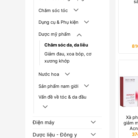
s
Chăm sóc tóc
Dụng cụ & Phụ kiện
Dược mỹ phẩm
Chăm sóc da, da liễu
81
Giảm đau, xoa bóp, cơ
xương khớp
Nước hoa
Sản phẩm nam giới
Vấn đề về tóc & da đầu
Xà ph
Điện máy
giảm m
Acn
37
Dược liệu - Đông y