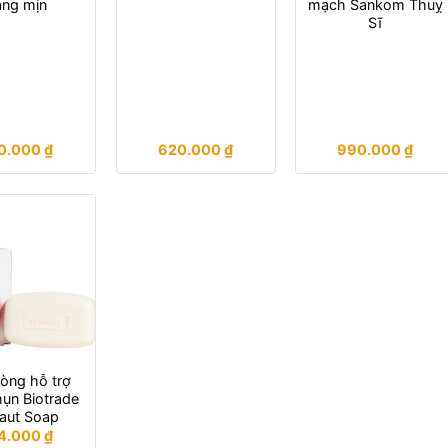
áng mịn
mạch Sankom Thuỵ
Sĩ
0.000
₫
620.000
₫
990.000
₫
òng hỗ trợ
ụn Biotrade
aut Soap
4.000
₫