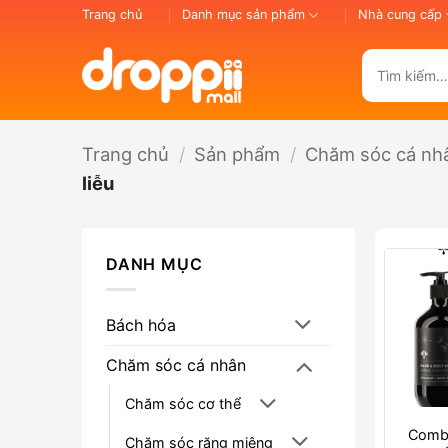
Bỏ
Trang chủ
Danh mục sản phẩm
Nhà cung cấp
qua
nội
Tìm
dung
kiếm:
Trang chủ
/
Sản phẩm
/
Chăm sóc cá nh
liễu
DANH MỤC
Bách hóa
Chăm sóc cá nhân
Chăm sóc cơ thể
Comb
Chăm sóc răng miệng