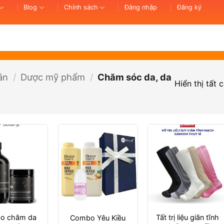
Blog
Chính sách
Đăng nhập
Đăng ký
ân
/
Dược mỹ phẩm
/
Chăm sóc da, da
Hiển thị tất 
o chăm da
Tất trị liệu giãn tĩnh
Combo Yêu Kiều