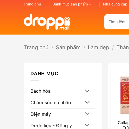
Bỏ
Trang chủ
Danh mục sản phẩm
Nhà cung cấp
qua
nội
Tìm
dung
kiếm:
Trang chủ
/
Sản phẩm
/
Làm đẹp
/
Thàn
DANH MỤC
Bách hóa
Chăm sóc cá nhân
Điện máy
Colla
Dược liệu - Đông y
Tr