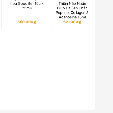
hóa Goodlife (10c x
Thiện Nếp Nhăn
25ml)
Giúp Da Săn Chắc
Peptide, Collagen &
Adenosine 15ml
650.000
₫
621.000
₫