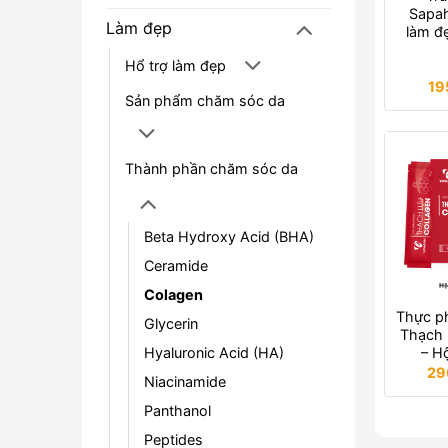
Sapah
Làm đẹp
làm đ
Hổ trợ làm đẹp
19
Sản phẩm chăm sóc da
Thành phần chăm sóc da
Beta Hydroxy Acid (BHA)
Ceramide
Colagen
Thực p
Glycerin
Thạch 
Hyaluronic Acid (HA)
– H
29
Niacinamide
Panthanol
Peptides