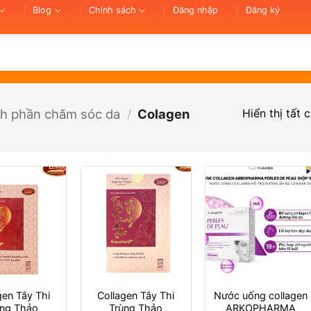
Blog
Chính sách
Đăng nhập
Đăng ký
Hiển thị tất 
h phần chăm sóc da
/
Colagen
gen Tây Thi
Collagen Tây Thi
Nước uống collagen
ùng Thảo
Trùng Thảo
ARKOPHARMA