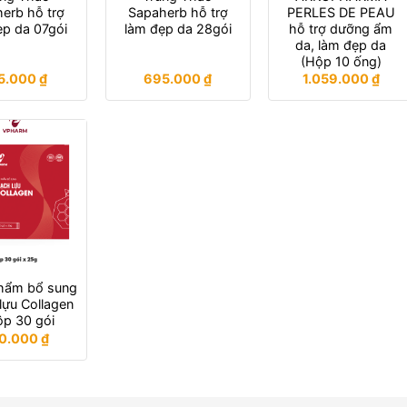
erb hỗ trợ
Sapaherb hỗ trợ
PERLES DE PEAU
ẹp da 07gói
làm đẹp da 28gói
hỗ trợ dưỡng ẩm
da, làm đẹp da
(Hộp 10 ống)
5.000
₫
695.000
₫
1.059.000
₫
hẩm bổ sung
lựu Collagen
ộp 30 gói
0.000
₫