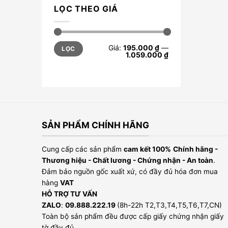
LỌC THEO GIÁ
Giá
Giá
Giá:
195.000 ₫
—
LỌC
tối
tối
1.059.000 ₫
thiểu
đa
SẢN PHẨM CHÍNH HÃNG
Cung cấp các sản phẩm
cam kết 100%
Chính hãng -
Thương hiệu - Chất lương - Chứng nhận - An toàn
.
Đảm bảo nguồn gốc xuất xứ, có đầy đủ hóa đơn mua
hàng
VAT
HỖ TRỢ TƯ VẤN
ZALO
:
09.888.222.19
(8h-22h T2,T3,T4,T5,T6,T7,CN)
Toàn bộ sản phẩm đều được cấp giấy chứng nhận giấy
tờ đầy đủ