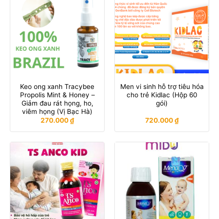
Keo ong xanh Tracybee
Men vi sinh hỗ trợ tiêu hóa
Propolis Mint & Honey –
cho trẻ Kidlac (Hộp 60
Giảm đau rát họng, ho,
gói)
viêm họng (Vị Bạc Hà)
270.000
₫
720.000
₫