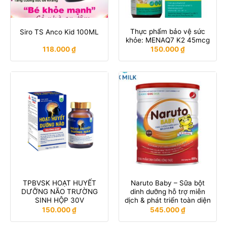
Thực phẩm bảo vệ sức
Siro TS Anco Kid 100ML
khỏe: MENAQ7 K2 45mcg
118.000
₫
150.000
₫
TPBVSK HOẠT HUYẾT
Naruto Baby – Sữa bột
DƯỠNG NÃO TRƯỜNG
dinh dưỡng hỗ trợ miễn
SINH HỘP 30V
dịch & phát triển toàn diện
150.000
₫
545.000
₫