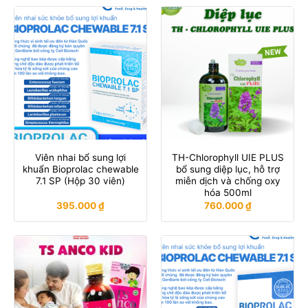
Viên nhai bổ sung lợi
TH-Chlorophyll UIE PLUS
khuẩn Bioprolac chewable
bổ sung diệp lục, hỗ trợ
7.1 SP (Hộp 30 viên)
miễn dịch và chống oxy
hóa 500ml
395.000
₫
760.000
₫