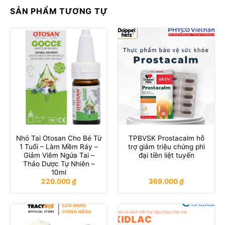
SẢN PHẨM TƯƠNG TỰ
Nhỏ Tai Otosan Cho Bé Từ
TPBVSK Prostacalm hỗ
1 Tuổi – Làm Mềm Ráy –
trợ giảm triệu chứng phì
Giảm Viêm Ngứa Tai –
đại tiền liệt tuyến
Thảo Dược Tự Nhiên –
10ml
220.000
₫
369.000
₫