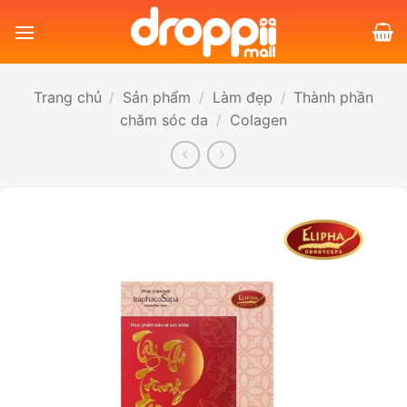
Bỏ
qua
nội
dung
Trang chủ
/
Sản phẩm
/
Làm đẹp
/
Thành phần
chăm sóc da
/
Colagen