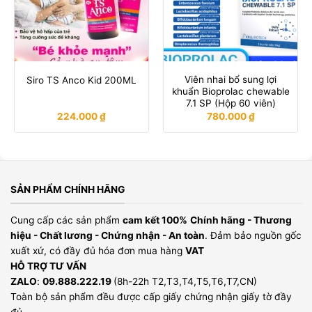
Viên nhai bổ sung lợi
Siro TS Anco Kid 200ML
khuẩn Bioprolac chewable
7.1 SP (Hộp 60 viên)
224.000
₫
780.000
₫
SẢN PHẨM CHÍNH HÃNG
Cung cấp các sản phẩm
cam kết 100%
Chính hãng - Thương
hiệu - Chất lương - Chứng nhận - An toàn
. Đảm bảo nguồn gốc
xuất xứ, có đầy đủ hóa đơn mua hàng
VAT
HỖ TRỢ TƯ VẤN
ZALO
:
09.888.222.19
(8h-22h T2,T3,T4,T5,T6,T7,CN)
Toàn bộ sản phẩm đều được cấp giấy chứng nhận giấy tờ đầy
đủ