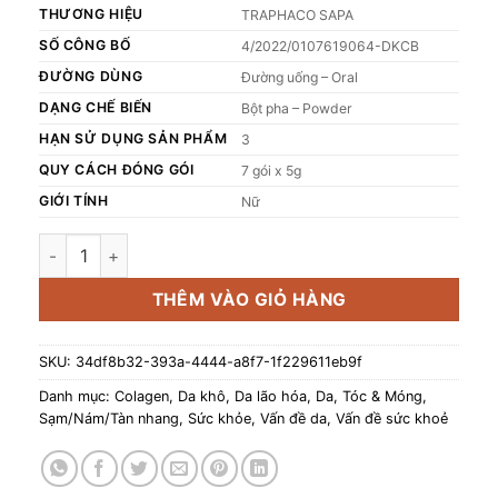
THƯƠNG HIỆU
TRAPHACO SAPA
SỐ CÔNG BỐ
4/2022/0107619064-DKCB
ĐƯỜNG DÙNG
Đường uống – Oral
DẠNG CHẾ BIẾN
Bột pha – Powder
HẠN SỬ DỤNG SẢN PHẨM
3
QUY CÁCH ĐÓNG GÓI
7 gói x 5g
GIỚI TÍNH
Nữ
Collagen Tây Thi Trùng Thảo Sapaherb hỗ trợ làm đẹp da 07
THÊM VÀO GIỎ HÀNG
SKU:
34df8b32-393a-4444-a8f7-1f229611eb9f
Danh mục:
Colagen
,
Da khô
,
Da lão hóa
,
Da, Tóc & Móng
,
Sạm/Nám/Tàn nhang
,
Sức khỏe
,
Vấn đề da
,
Vấn đề sức khoẻ