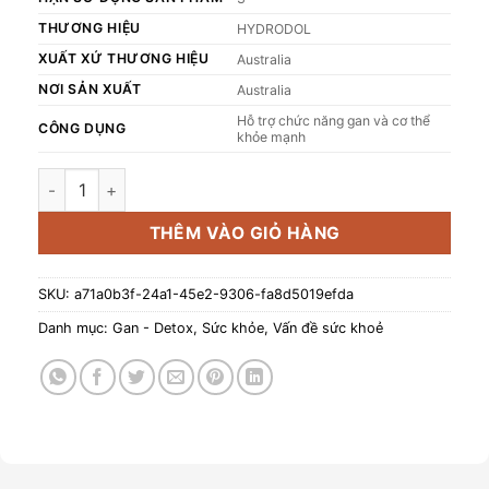
THƯƠNG HIỆU
HYDRODOL
XUẤT XỨ THƯƠNG HIỆU
Australia
NƠI SẢN XUẤT
Australia
Hỗ trợ chức năng gan và cơ thể
CÔNG DỤNG
khỏe mạnh
Thực phẩm bảo vệ sức khỏe HYDRODOL Liver Health số lư
THÊM VÀO GIỎ HÀNG
SKU:
a71a0b3f-24a1-45e2-9306-fa8d5019efda
Danh mục:
Gan - Detox
,
Sức khỏe
,
Vấn đề sức khoẻ