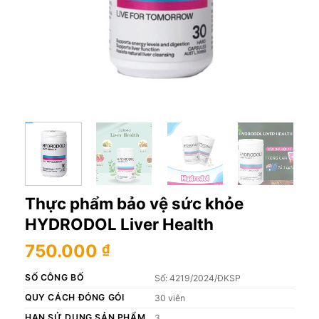
Thực phẩm bảo vệ sức khỏe
HYDRODOL Liver Health
750.000
₫
SỐ CÔNG BỐ
Số: 4219/2024/ĐKSP
QUY CÁCH ĐÓNG GÓI
30 viên
HẠN SỬ DỤNG SẢN PHẨM
3