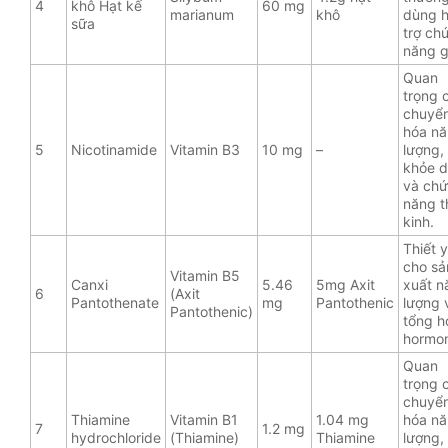
4
khô Hạt kế
60 mg
marianum
khô
dùng 
sữa
trợ ch
năng g
Quan
trọng 
chuyể
hóa n
5
Nicotinamide
Vitamin B3
10 mg
–
lượng,
khỏe 
và ch
năng t
kinh.
Thiết 
cho sả
Vitamin B5
Canxi
5.46
5mg Axit
xuất n
6
(Axit
Pantothenate
mg
Pantothenic
lượng 
Pantothenic)
tổng h
hormo
Quan
trọng 
chuyể
Thiamine
Vitamin B1
1.04 mg
hóa n
7
1.2 mg
hydrochloride
(Thiamine)
Thiamine
lượng,