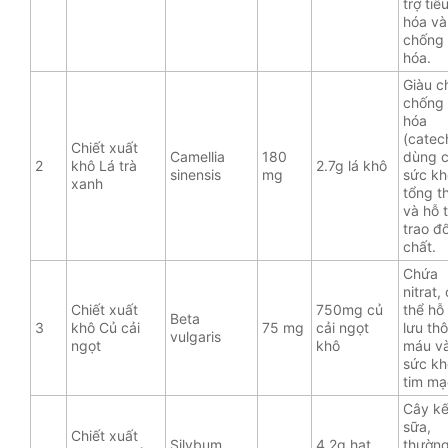
trợ tiê
hóa và
chống
hóa.
Giàu c
chống
hóa
(catech
Chiết xuất
Camellia
180
dùng 
2
khô Lá trà
2.7g lá khô
sinensis
mg
sức kh
xanh
tổng t
và hỗ 
trao đổ
chất.
Chứa
nitrat,
Chiết xuất
750mg củ
thể hỗ 
Beta
3
khô Củ cải
75 mg
cải ngọt
lưu th
vulgaris
ngọt
khô
máu v
sức kh
tim mạ
Cây k
sữa,
Chiết xuất
Silybum
4.2g hạt
thườn