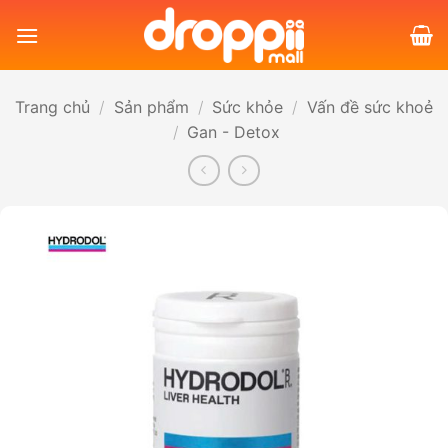
Bỏ
qua
nội
dung
Trang chủ
/
Sản phẩm
/
Sức khỏe
/
Vấn đề sức khoẻ
/
Gan - Detox