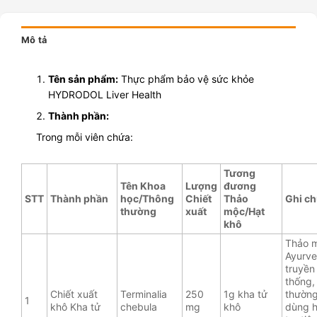
Mô tả
Tên sản phẩm:
Thực phẩm bảo vệ sức khỏe
HYDRODOL Liver Health
Thành phần:
Trong mỗi viên chứa:
Tương
Tên Khoa
Lượng
đương
STT
Thành phần
học/Thông
Chiết
Thảo
Ghi c
thường
xuất
mộc/Hạt
khô
Thảo 
Ayurve
truyền
thống,
Chiết xuất
Terminalia
250
1g kha tử
thườn
1
khô Kha tử
chebula
mg
khô
dùng 