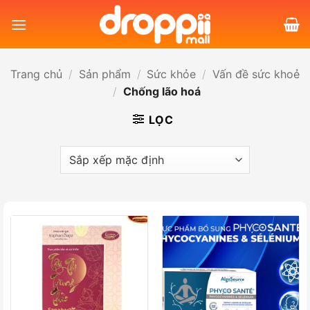
Bỏ
qua
nội
dung
Trang chủ
/
Sản phẩm
/
Sức khỏe
/
Vấn đề sức khoẻ
/
Chống lão hoá
LỌC