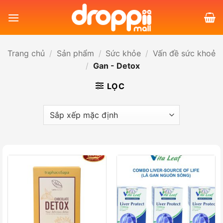
Bỏ
qua
nội
dung
Trang chủ
/
Sản phẩm
/
Sức khỏe
/
Vấn đề sức khoẻ
/
Gan - Detox
LỌC