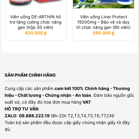
Viên uống DE-ARTHIN hỗ
Viên uống Liver Protect
trợ tăng cường chức năng
15000mg – Bảo vệ và duy
gan (hộp 30 viên)
trì chức năng gan (60 viên)
420.000
₫
595.000
₫
SẢN PHẨM CHÍNH HÃNG
Cung cấp các sản phẩm
cam kết 100%
Chính hãng - Thương
hiệu - Chất lương - Chứng nhận - An toàn
. Đảm bảo nguồn gốc
xuất xứ, có đầy đủ hóa đơn mua hàng
VAT
HỖ TRỢ TƯ VẤN
ZALO
:
09.888.222.19
(8h-22h T2,T3,T4,T5,T6,T7,CN)
Toàn bộ sản phẩm đều được cấp giấy chứng nhận giấy tờ đầy
đủ