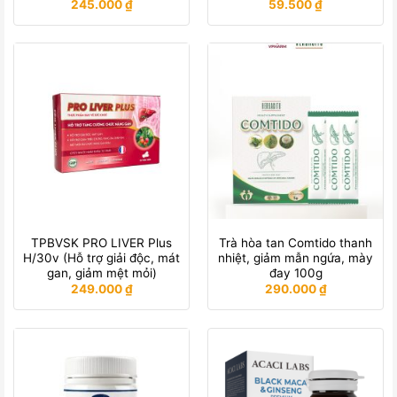
245.000
₫
59.500
₫
TPBVSK PRO LIVER Plus
Trà hòa tan Comtido thanh
H/30v (Hỗ trợ giải độc, mát
nhiệt, giảm mẫn ngứa, mày
gan, giảm mệt mỏi)
đay 100g
249.000
₫
290.000
₫