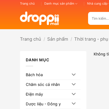
Bỏ
Trang chủ
Danh mục sản phẩm
Nhà cung cấp
qua
nội
Tìm
dung
kiếm:
Trang chủ
/
Sản phẩm
/
Thời trang - phụ
Không t
DANH MỤC
Bách hóa
Chăm sóc cá nhân
Điện máy
Dược liệu - Đông y