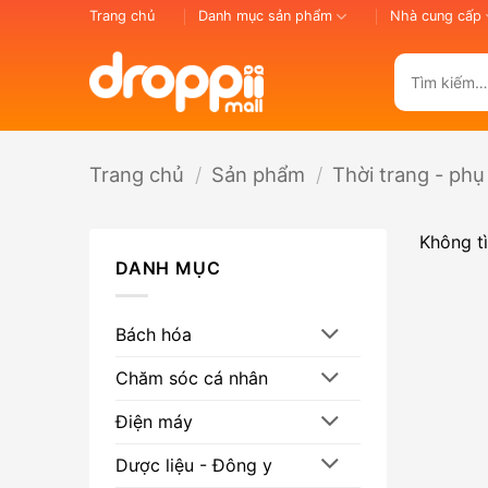
Bỏ
Trang chủ
Danh mục sản phẩm
Nhà cung cấp
qua
nội
Tìm
dung
kiếm:
Trang chủ
/
Sản phẩm
/
Thời trang - phụ
Không t
DANH MỤC
Bách hóa
Chăm sóc cá nhân
Điện máy
Dược liệu - Đông y