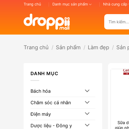
Bỏ
Trang chủ
Danh mục sản phẩm
Nhà cung cấp
qua
nội
Tìm
dung
kiếm:
Trang chủ
/
Sản phẩm
/
Làm đẹp
/
Sản 
DANH MỤC
Bách hóa
Chăm sóc cá nhân
Điện máy
Sữa 
Dược liệu - Đông y
giúp p