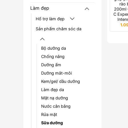
rào 
Làm đẹp
200ml –
C Exper
Hổ trợ làm đẹp
Inten
1.0
Sản phẩm chăm sóc da
Bộ dưỡng da
Chống nắng
Dưỡng ẩm
Dưỡng mắt-môi
Kem/gel/ dầu dưỡng
Làm đẹp da
Mặt nạ dưỡng
Nước cân bằng
Rửa mặt
Sữa dưỡng