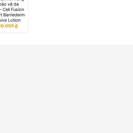
bảo vệ da
 Cell Fusion
t Barriederm
sive Lotion
90.000
₫