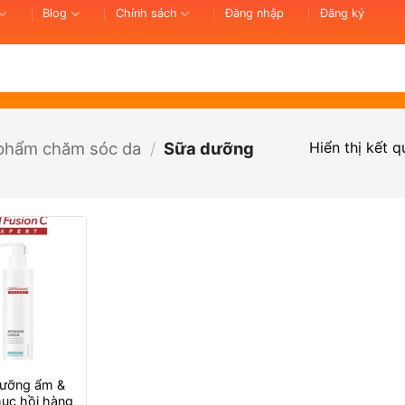
Blog
Chính sách
Đăng nhập
Đăng ký
Hiển thị kết 
phẩm chăm sóc da
/
Sữa dưỡng
dưỡng ẩm &
hục hồi hàng