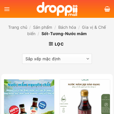
Bỏ
qua
nội
dung
Trang chủ
/
Sản phẩm
/
Bách hóa
/
Gia vị & Chế
biến
/
Sốt-Tương-Nước mắm
LỌC