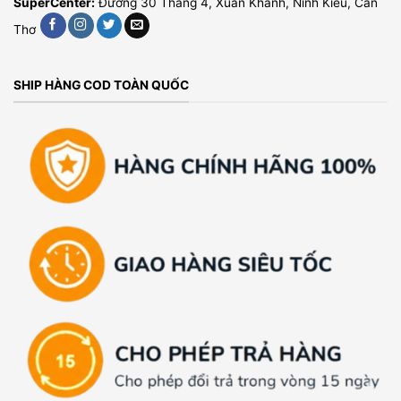
SuperCenter:
Đường 30 Tháng 4, Xuân Khánh, Ninh Kiều, Cần
Thơ
SHIP HÀNG COD TOÀN QUỐC