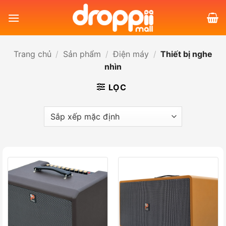
Bỏ
qua
nội
dung
Trang chủ
/
Sản phẩm
/
Điện máy
/
Thiết bị nghe
nhìn
LỌC