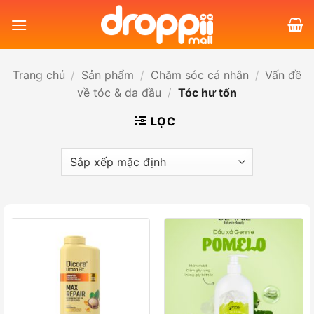
Bỏ
qua
nội
dung
Trang chủ
/
Sản phẩm
/
Chăm sóc cá nhân
/
Vấn đề
về tóc & da đầu
/
Tóc hư tổn
LỌC