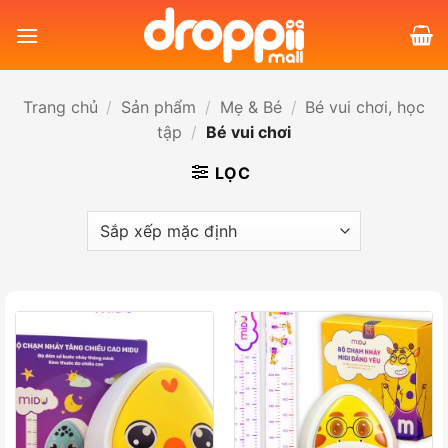
Bỏ
qua
nội
dung
Trang chủ
/
Sản phẩm
/
Mẹ & Bé
/
Bé vui chơi, học
tập
/
Bé vui chơi
LỌC