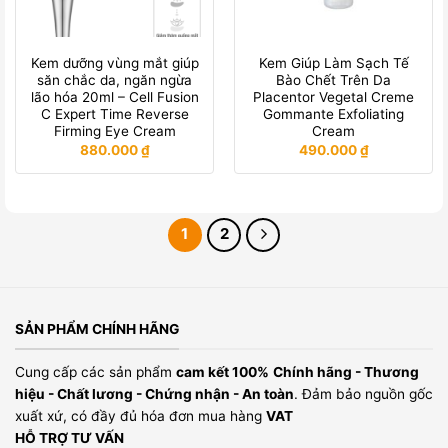
Kem dưỡng vùng mắt giúp
Kem Giúp Làm Sạch Tế
săn chắc da, ngăn ngừa
Bào Chết Trên Da
lão hóa 20ml – Cell Fusion
Placentor Vegetal Creme
C Expert Time Reverse
Gommante Exfoliating
Firming Eye Cream
Cream
880.000
₫
490.000
₫
1
2
SẢN PHẨM CHÍNH HÃNG
Cung cấp các sản phẩm
cam kết 100%
Chính hãng - Thương
hiệu - Chất lương - Chứng nhận - An toàn
. Đảm bảo nguồn gốc
xuất xứ, có đầy đủ hóa đơn mua hàng
VAT
HỖ TRỢ TƯ VẤN