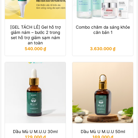
[GEL TÁCH LẺ] Gel hỗ trợ
Combo chăm da sáng khỏe
giảm nám – bước 2 trong
căn bản 1
set hỗ trợ giảm sạm nám
an toàn
540.000
₫
3.630.000
₫
Dầu Mù U M.U.U 30ml
Dầu Mù U M.U.U 50ml
129.000
₫
169.000
₫