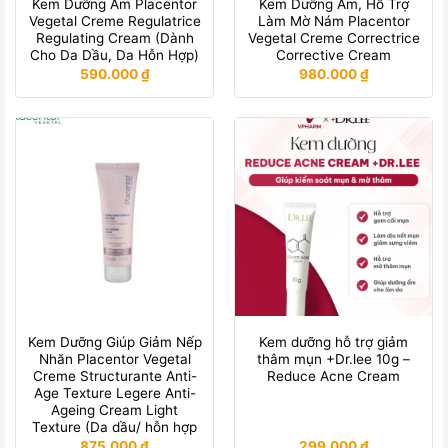
Kem Dưỡng Ẩm Placentor
Kem Dưỡng Ẩm, Hỗ Trợ
Vegetal Creme Regulatrice
Làm Mờ Nám Placentor
Regulating Cream (Dành
Vegetal Creme Correctrice
Cho Da Dầu, Da Hỗn Hợp)
Corrective Cream
590.000
₫
980.000
₫
Kem Dưỡng Giúp Giảm Nếp
Kem dưỡng hỗ trợ giảm
Nhăn Placentor Vegetal
thâm mụn +Dr.lee 10g –
Creme Structurante Anti-
Reduce Acne Cream
Age Texture Legere Anti-
Ageing Cream Light
Texture (Da dầu/ hỗn hợp
875.000
₫
299.000
₫