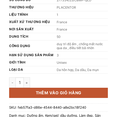
277334/25/CBMP-QLD
THƯƠNG HIỆU
PLACENTOR
LIỆU TRÌNH
1
XUẤT XỨ THƯƠNG HIỆU
France
NƠI SẢN XUẤT
France
DUNG TÍCH
50
duy trì độ ẩm , chống mất nước
CÔNG DỤNG
qua da , điều tiết bã nhờn
HẠN SỬ DỤNG SẢN PHẨM
3
GIỚI TÍNH
Unisex
LOẠI DA
Da hỗn hợp, Da dầu, Da mụn
Kem Dưỡng Ẩm Placentor Vegetal Creme Regulatrice Regul
THÊM VÀO GIỎ HÀNG
SKU:
feb57fa3-d86e-4544-8440-a8e2bc18f240
Danh mục:
Dưỡng ẩm
,
Kem/gel/ dầu dưỡng
,
Làm đẹp
,
Sản