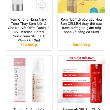
Kem Chống Nắng Nâng
Kem “lười” tế bào gốc Hoa
Tone Thay Kem Nền &
Sen CELLBN thay thế các
Che Khuyết Điểm Danique
bước dưỡng da,giảm nếp
UV Defense Tinted
nhăn và sáng da 50ml
Sunscreen SPF 50+
PA++++ 40ml
790.000
₫
590.000
₫
Toner cấp ẩm chứa
Serum ANGEL’S LIQUID