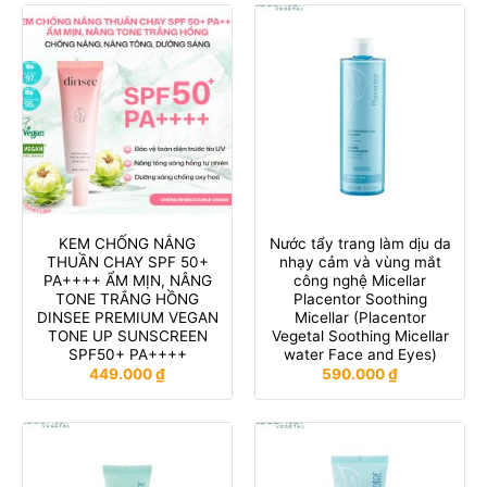
KEM CHỐNG NẮNG
Nước tẩy trang làm dịu da
THUẦN CHAY SPF 50+
nhạy cảm và vùng mắt
PA++++ ẨM MỊN, NÂNG
công nghệ Micellar
TONE TRẮNG HỒNG
Placentor Soothing
DINSEE PREMIUM VEGAN
Micellar (Placentor
TONE UP SUNSCREEN
Vegetal Soothing Micellar
SPF50+ PA++++
water Face and Eyes)
449.000
₫
590.000
₫