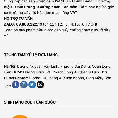
Cung cấp các sản phẩm
cam kết 100%
Chính hãng - Thương
hiệu - Chất lương - Chứng nhận - An toàn
. Đảm bảo nguồn gốc
xuất xứ, có đầy đủ hóa đơn mua hàng
VAT
HỖ TRỢ TƯ VẤN
ZALO
:
09.888.222.19
(8h-22h T2,T3,T4,T5,T6,T7,CN)
Toàn bộ sản phẩm đều được cấp giấy chứng nhận giấy tờ đầy
đủ
TRUNG TÂM XỬ LÝ ĐƠN HÀNG
Hà Nội:
Đường Nguyễn Văn Linh, Phường Sài Đồng, Quận Long
Biên
HCM
: Đường Thuỷ Lợi, Phước Long A, Quận 9
Cần Thơ –
SuperCenter:
Đường 30 Tháng 4, Xuân Khánh, Ninh Kiều, Cần
Thơ
SHIP HÀNG COD TOÀN QUỐC