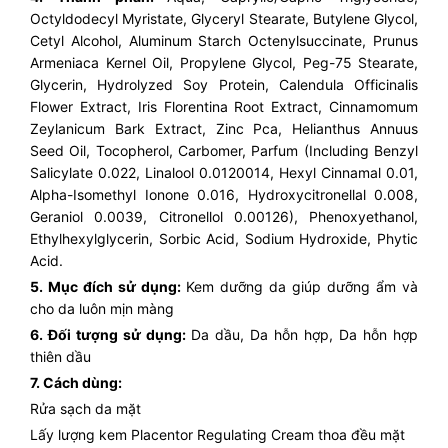
Octyldodecyl Myristate, Glyceryl Stearate, Butylene Glycol,
Cetyl Alcohol, Aluminum Starch Octenylsuccinate, Prunus
Armeniaca Kernel Oil, Propylene Glycol, Peg-75 Stearate,
Glycerin, Hydrolyzed Soy Protein, Calendula Officinalis
Flower Extract, Iris Florentina Root Extract, Cinnamomum
Zeylanicum Bark Extract, Zinc Pca, Helianthus Annuus
Seed Oil, Tocopherol, Carbomer, Parfum (Including Benzyl
Salicylate 0.022, Linalool 0.0120014, Hexyl Cinnamal 0.01,
Alpha-Isomethyl Ionone 0.016, Hydroxycitronellal 0.008,
Geraniol 0.0039, Citronellol 0.00126), Phenoxyethanol,
Ethylhexylglycerin, Sorbic Acid, Sodium Hydroxide, Phytic
Acid.
5. Mục đích sử dụng:
Kem dưỡng da giúp dưỡng ẩm và
cho da luôn mịn màng
6. Đối tượng sử dụng:
Da dầu, Da hỗn hợp, Da hỗn hợp
thiên dầu
7. Cách dùng:
Rửa sạch da mặt
Lấy lượng kem Placentor Regulating Cream thoa đều mặt