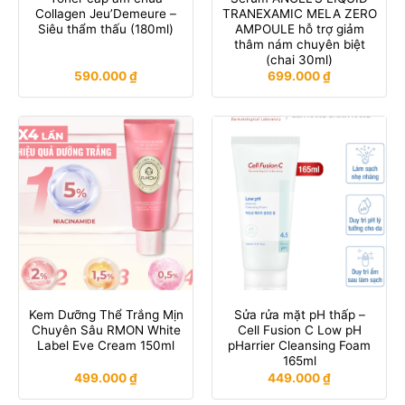
Collagen Jeu’Demeure –
TRANEXAMIC MELA ZERO
Siêu thẩm thấu (180ml)
AMPOULE hỗ trợ giảm
thâm nám chuyên biệt
(chai 30ml)
590.000
₫
699.000
₫
Kem Dưỡng Thể Trắng Mịn
Sửa rửa mặt pH thấp –
Chuyên Sâu RMON White
Cell Fusion C Low pH
Label Eve Cream 150ml
pHarrier Cleansing Foam
165ml
499.000
₫
449.000
₫