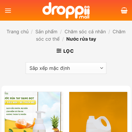
Bỏ
qua
nội
dung
Trang chủ
/
Sản phẩm
/
Chăm sóc cá nhân
/
Chăm
sóc cơ thể
/
Nước rửa tay
LỌC