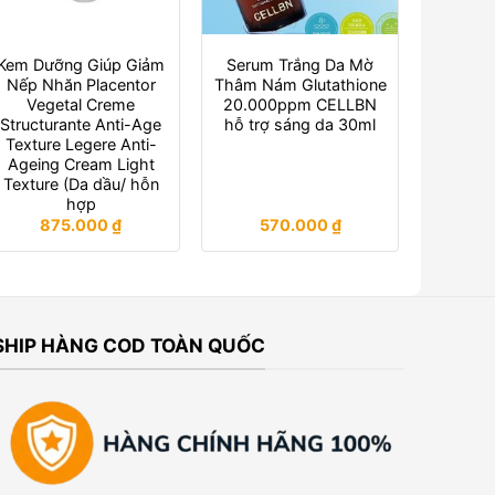
Kem Dưỡng Giúp Giảm
Serum Trắng Da Mờ
Nếp Nhăn Placentor
Thâm Nám Glutathione
Vegetal Creme
20.000ppm CELLBN
Structurante Anti-Age
hỗ trợ sáng da 30ml
Texture Legere Anti-
Ageing Cream Light
Texture (Da dầu/ hỗn
hợp
875.000
₫
570.000
₫
SHIP HÀNG COD TOÀN QUỐC