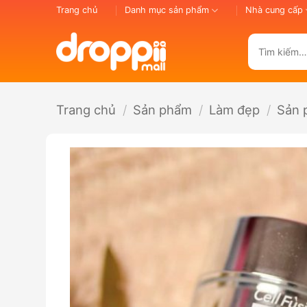
Bỏ
Trang chủ
Danh mục sản phẩm
Nhà cung cấp
qua
nội
Tìm
dung
kiếm:
Trang chủ
/
Sản phẩm
/
Làm đẹp
/
Sản 