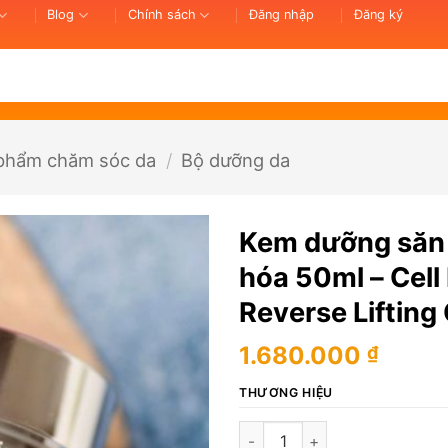
Blog
Chính sách
Đăng nhập
Đăng ký
phẩm chăm sóc da
/
Bộ dưỡng da
Kem dưỡng săn 
hóa 50ml – Cell
Reverse Lifting
1.680.000
₫
THƯƠNG HIỆU
Kem dưỡng săn chắc da, ngăn 