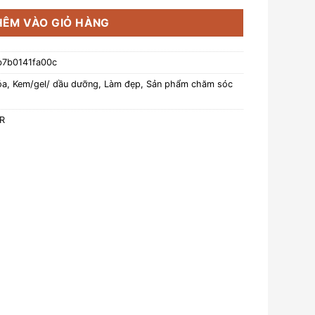
HÊM VÀO GIỎ HÀNG
b7b0141fa00c
óa
,
Kem/gel/ dầu dưỡng
,
Làm đẹp
,
Sản phẩm chăm sóc
R