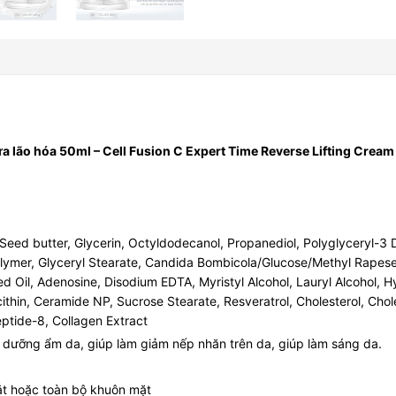
 lão hóa 50ml – Cell Fusion C Expert Time Reverse Lifting Cream
ed butter, Glycerin, Octyldodecanol, Propanediol, Polyglyceryl-3 Di
ymer, Glyceryl Stearate, Candida Bombicola/Glucose/Methyl Rapesee
d Oil, Adenosine, Disodium EDTA, Myristyl Alcohol, Lauryl Alcohol, H
thin, Ceramide NP, Sucrose Stearate, Resveratrol, Cholesterol, Chol
ptide-8, Collagen Extract
dưỡng ẩm da, giúp làm giảm nếp nhăn trên da, giúp làm sáng da.
, mắt hoặc toàn bộ khuôn mặt