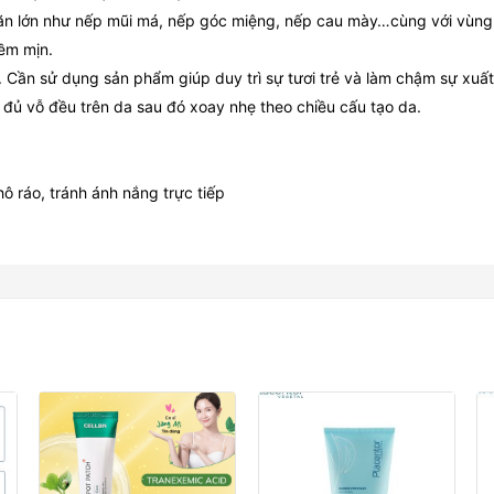
nhăn lớn như nếp mũi má, nếp góc miệng, nếp cau mày…cùng với vùn
mềm mịn.
á. Cần sử dụng sản phẩm giúp duy trì sự tươi trẻ và làm chậm sự xuấ
a đủ vỗ đều trên da sau đó xoay nhẹ theo chiều cấu tạo da.
ô ráo, tránh ánh nắng trực tiếp