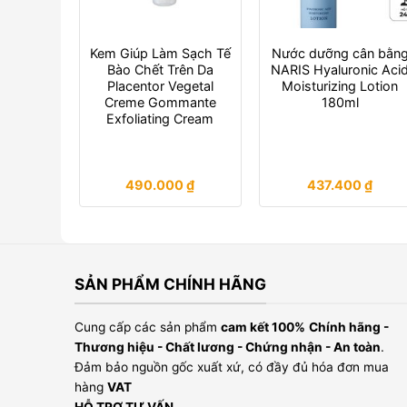
Kem Giúp Làm Sạch Tế
Nước dưỡng cân bằn
Bào Chết Trên Da
NARIS Hyaluronic Aci
Placentor Vegetal
Moisturizing Lotion
Creme Gommante
180ml
Exfoliating Cream
490.000
₫
437.400
₫
SẢN PHẨM CHÍNH HÃNG
Cung cấp các sản phẩm
cam kết 100%
Chính hãng -
Thương hiệu - Chất lương - Chứng nhận - An toàn
.
Đảm bảo nguồn gốc xuất xứ, có đầy đủ hóa đơn mua
hàng
VAT
HỖ TRỢ TƯ VẤN