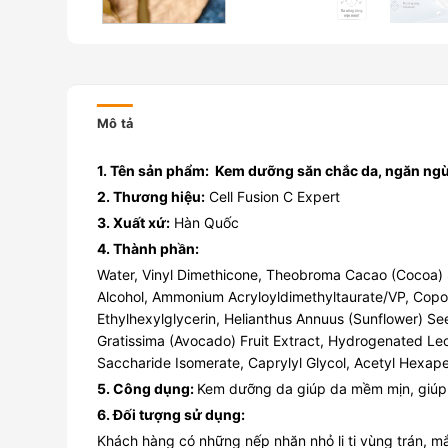
Mô tả
1. Tên sản phẩm: Kem dưỡng săn chắc da, ngăn ngừa
2. Thương hiệu:
Cell Fusion C Expert
3. Xuất xứ:
Hàn Quốc
4. Thành phần:
Water, Vinyl Dimethicone, Theobroma Cacao (Cocoa) Se
Alcohol, Ammonium Acryloyldimethyltaurate/VP, Copol
Ethylhexylglycerin, Helianthus Annuus (Sunflower) See
Gratissima (Avocado) Fruit Extract, Hydrogenated Leci
Saccharide Isomerate, Caprylyl Glycol, Acetyl Hexape
5. Công dụng:
Kem dưỡng da giúp da mềm mịn, giúp 
6. Đối tượng sử dụng:
Khách hàng có những nếp nhăn nhỏ li ti vùng trán