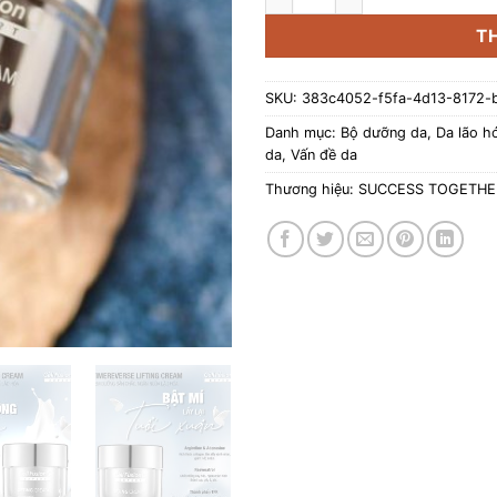
T
SKU:
383c4052-f5fa-4d13-8172-
Danh mục:
Bộ dưỡng da
,
Da lão h
da
,
Vấn đề da
Thương hiệu:
SUCCESS TOGETHE