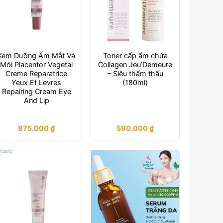
Kem Dưỡng Ẩm Mắt Và
Toner cấp ẩm chứa
Môi Placentor Vegetal
Collagen Jeu’Demeure
Creme Reparatrice
– Siêu thẩm thấu
Yeux Et Levres
(180ml)
Repairing Cream Eye
And Lip
875.000
₫
590.000
₫