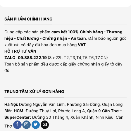
SẢN PHẨM CHÍNH HÃNG
Cung cấp các sản phẩm
cam kết 100%
Chính hãng - Thương
hiệu - Chất lương - Chứng nhận - An toàn
. Đảm bảo nguồn gốc
xuất xứ, có đầy đủ hóa đơn mua hàng
VAT
HỖ TRỢ TƯ VẤN
ZALO
:
09.888.222.19
(8h-22h T2,T3,T4,T5,T6,T7,CN)
Toàn bộ sản phẩm đều được cấp giấy chứng nhận giấy tờ đầy
đủ
TRUNG TÂM XỬ LÝ ĐƠN HÀNG
Hà Nội:
Đường Nguyễn Văn Linh, Phường Sài Đồng, Quận Long
Biên
HCM
: Đường Thuỷ Lợi, Phước Long A, Quận 9
Cần Thơ –
SuperCenter:
Đường 30 Tháng 4, Xuân Khánh, Ninh Kiều, Cần
Thơ