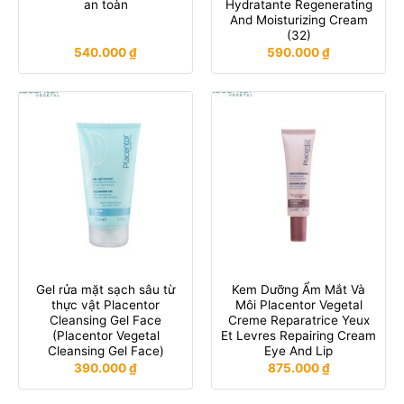
an toàn
Hydratante Regenerating
And Moisturizing Cream
(32)
540.000
₫
590.000
₫
Gel rửa mặt sạch sâu từ
Kem Dưỡng Ẩm Mắt Và
thực vật Placentor
Môi Placentor Vegetal
Cleansing Gel Face
Creme Reparatrice Yeux
(Placentor Vegetal
Et Levres Repairing Cream
Cleansing Gel Face)
Eye And Lip
390.000
₫
875.000
₫