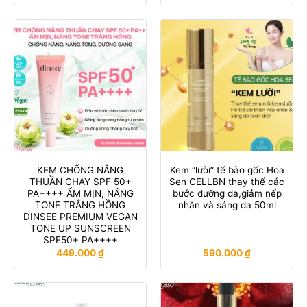
KEM CHỐNG NẮNG
Kem “lười” tế bào gốc Hoa
THUẦN CHAY SPF 50+
Sen CELLBN thay thế các
PA++++ ẨM MỊN, NÂNG
bước dưỡng da,giảm nếp
TONE TRẮNG HỒNG
nhăn và sáng da 50ml
DINSEE PREMIUM VEGAN
TONE UP SUNSCREEN
SPF50+ PA++++
449.000
₫
590.000
₫