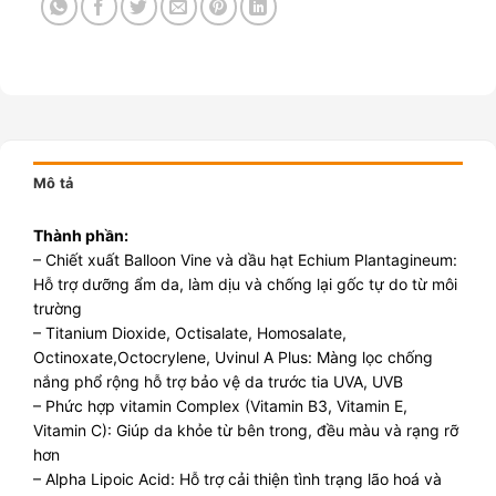
Mô tả
Thành phần:
– Chiết xuất Balloon Vine và dầu hạt Echium Plantagineum:
Hỗ trợ dưỡng ẩm da, làm dịu và chống lại gốc tự do từ môi
trường
– Titanium Dioxide, Octisalate, Homosalate,
Octinoxate,Octocrylene, Uvinul A Plus: Màng lọc chống
nắng phổ rộng hỗ trợ bảo vệ da trước tia UVA, UVB
– Phức hợp vitamin Complex (Vitamin B3, Vitamin E,
Vitamin C): Giúp da khỏe từ bên trong, đều màu và rạng rỡ
hơn
– Alpha Lipoic Acid: Hỗ trợ cải thiện tình trạng lão hoá và