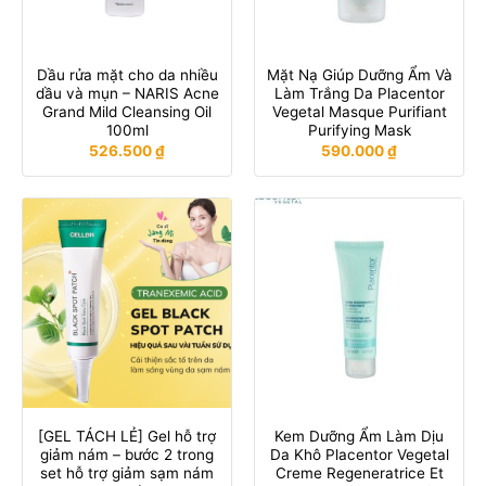
Dầu rửa mặt cho da nhiều
Mặt Nạ Giúp Dưỡng Ẩm Và
dầu và mụn – NARIS Acne
Làm Trắng Da Placentor
Grand Mild Cleansing Oil
Vegetal Masque Purifiant
100ml
Purifying Mask
526.500
₫
590.000
₫
[GEL TÁCH LẺ] Gel hỗ trợ
Kem Dưỡng Ẩm Làm Dịu
giảm nám – bước 2 trong
Da Khô Placentor Vegetal
set hỗ trợ giảm sạm nám
Creme Regeneratrice Et