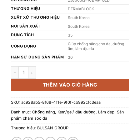
258605/24/CBMP-QLD
THƯƠNG HIỆU
DERMABLOCK
XUẤT XỨ THƯƠNG HIỆU
South Korea
NƠI SẢN XUẤT
South Korea
DUNG TÍCH
35
Giúp chống nắng cho da, dưỡng
CÔNG DỤNG
ẩm, làm dịu da
HẠN SỬ DỤNG SẢN PHẨM
30
Kem chống nắng cấp ẩm và làm dịu cho da xâm lấn, treat
THÊM VÀO GIỎ HÀNG
SKU:
ac928ab5-8f68-411e-9f0f-cb992cfc3eaa
Danh mục:
Chống nắng
,
Kem/gel/ dầu dưỡng
,
Làm đẹp
,
Sản
phẩm chăm sóc da
Thương hiệu:
BULSAN GROUP