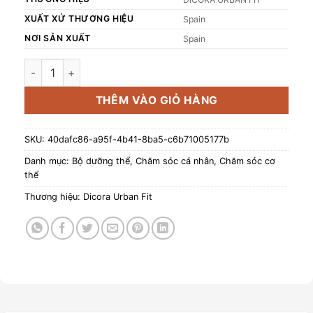
XUẤT XỨ THƯƠNG HIỆU
Spain
NƠI SẢN XUẤT
Spain
Combo 4: Sữa dưỡng thể Dicora Urban Fit Vitamin C và Sữa 
THÊM VÀO GIỎ HÀNG
SKU:
40dafc86-a95f-4b41-8ba5-c6b71005177b
Danh mục:
Bộ dưỡng thể
,
Chăm sóc cá nhân
,
Chăm sóc cơ
thể
Thương hiệu:
Dicora Urban Fit