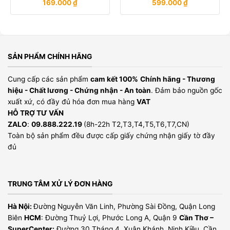
169.000
₫
599.000
₫
SẢN PHẨM CHÍNH HÃNG
Cung cấp các sản phẩm
cam kết 100%
Chính hãng - Thương
hiệu - Chất lương - Chứng nhận - An toàn
. Đảm bảo nguồn gốc
xuất xứ, có đầy đủ hóa đơn mua hàng
VAT
HỖ TRỢ TƯ VẤN
ZALO
:
09.888.222.19
(8h-22h T2,T3,T4,T5,T6,T7,CN)
Toàn bộ sản phẩm đều được cấp giấy chứng nhận giấy tờ đầy
đủ
TRUNG TÂM XỬ LÝ ĐƠN HÀNG
Hà Nội:
Đường Nguyễn Văn Linh, Phường Sài Đồng, Quận Long
Biên
HCM
: Đường Thuỷ Lợi, Phước Long A, Quận 9
Cần Thơ –
SuperCenter:
Đường 30 Tháng 4, Xuân Khánh, Ninh Kiều, Cần