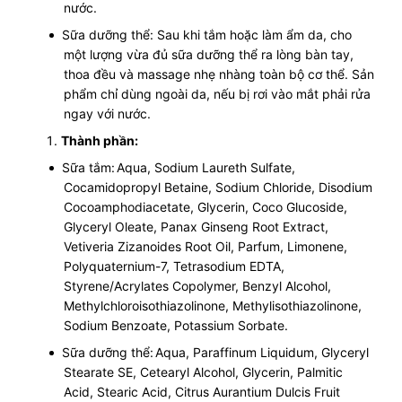
nước.
Sữa dưỡng thể: Sau khi tắm hoặc làm ẩm da, cho
một lượng vừa đủ sữa dưỡng thể ra lòng bàn tay,
thoa đều và massage nhẹ nhàng toàn bộ cơ thể. Sản
phẩm chỉ dùng ngoài da, nếu bị rơi vào mắt phải rửa
ngay với nước.
Thành phần:
Sữa tắm:
Aqua, Sodium Laureth Sulfate,
Cocamidopropyl Betaine, Sodium Chloride, Disodium
Cocoamphodiacetate, Glycerin, Coco Glucoside,
Glyceryl Oleate, Panax Ginseng Root Extract,
Vetiveria Zizanoides Root Oil, Parfum, Limonene,
Polyquaternium-7, Tetrasodium EDTA,
Styrene/Acrylates Copolymer, Benzyl Alcohol,
Methylchloroisothiazolinone, Methylisothiazolinone,
Sodium Benzoate, Potassium Sorbate.
Sữa dưỡng thể:
Aqua, Paraffinum Liquidum, Glyceryl
Stearate SE, Cetearyl Alcohol, Glycerin, Palmitic
Acid, Stearic Acid, Citrus Aurantium Dulcis Fruit