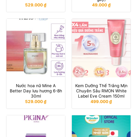
529.000
₫
49.000
₫
Nước hoa nữ Mine A
Kem Dưỡng Thể Trắng Mịn
Better Day lưu hương 6-8h
Chuyên Sâu RMON White
30ml
Label Eve Cream 150ml
529.000
₫
499.000
₫