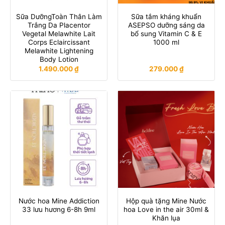
Sữa DưỡngToàn Thân Làm
Sữa tắm kháng khuẩn
Trắng Da Placentor
ASEPSO dưỡng sáng da
Vegetal Melawhite Lait
bổ sung Vitamin C & E
Corps Eclaircissant
1000 ml
Melawhite Lightening
Body Lotion
1.490.000
₫
279.000
₫
Nước hoa Mine Addiction
Hộp quà tặng Mine Nước
33 lưu hương 6-8h 9ml
hoa Love in the air 30ml &
Khăn lụa