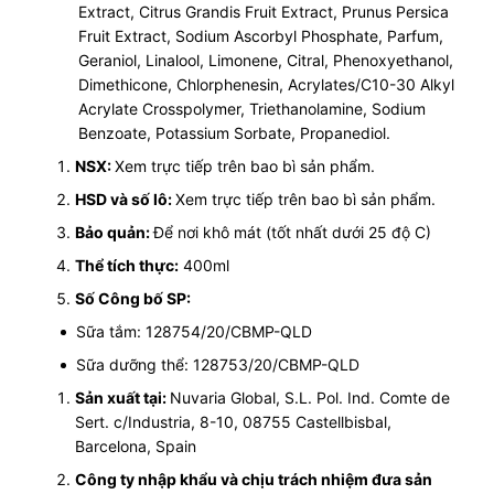
Extract, Citrus Grandis Fruit Extract, Prunus Persica
Fruit Extract, Sodium Ascorbyl Phosphate, Parfum,
Geraniol, Linalool, Limonene, Citral, Phenoxyethanol,
Dimethicone, Chlorphenesin, Acrylates/C10-30 Alkyl
Acrylate Crosspolymer, Triethanolamine, Sodium
Benzoate, Potassium Sorbate, Propanediol.
NSX:
Xem trực tiếp trên bao bì sản phẩm.
HSD và số lô:
Xem trực tiếp trên bao bì sản phẩm.
Bảo quản:
Để nơi khô mát (tốt nhất dưới 25 độ C)
Thể tích thực:
400ml
Số Công bố SP:
Sữa tắm: 128754/20/CBMP-QLD
Sữa dưỡng thể: 128753/20/CBMP-QLD
Sản xuất tại:
Nuvaria Global, S.L. Pol. Ind. Comte de
Sert. c/Industria, 8-10, 08755 Castellbisbal,
Barcelona, Spain
Công ty nhập khẩu và chịu trách nhiệm đưa sản