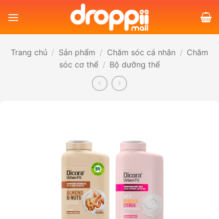
Bỏ
qua
nội
dung
Trang chủ
/
Sản phẩm
/
Chăm sóc cá nhân
/
Chăm
sóc cơ thể
/
Bộ dưỡng thể