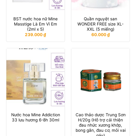
BST nước hoa nữ Mine
Quần nguyệt san
Masstige Là Em Vì Em
WONDER FREE size XL-
(2ml x 5)
XXL (5 miếng)
239.000
₫
60.000
₫
Nước hoa Mine Addiction
Cao thảo dược Trung Sơn
33 lưu hương 6-8h 30ml
H/20g (Hỗ trợ cải thiện
đau nhức xương khớp,
bong gân, đau cơ, mỏi vai
gáy)