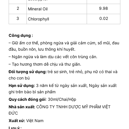
2
9.98
Mineral Oil
3
0.02
Chlorophyll
Công dụng :
– Giữ ấm cơ thể, phòng ngừa và giải cảm cúm, sổ mũi, đau
đầu, buồn nôn, lưu thông khí huyết.
– Ngăn ngừa và làm dịu các vết côn trùng cắn.
– Tạo hương thơm dễ chịu và thư giãn.
Đối tượng sử dụng:
trẻ sơ sinh, trẻ nhỏ, phụ nữ có thai và
cho con bú
Hạn sử dụng:
3 năm kể từ ngày sản xuất, Ngày sản xuất
ghi trên bào bì sản phẩm
Quy cách đóng gói
: 30ml/Chai/Hộp
Nhà sản xuất:
CÔNG TY TNHH DƯỢC MỸ PHẨM VIỆT
ĐỨC
Xuất xứ:
Việt Nam
Lưu ý :