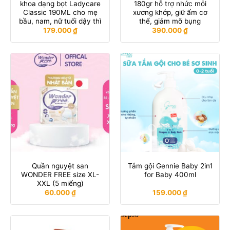
khoa dạng bọt Ladycare
180gr hỗ trợ nhức mỏi
Classic 190ML cho mẹ
xương khớp, giữ ấm cơ
bầu, nam, nữ tuổi dậy thì
thể, giảm mỡ bụng
179.000
₫
390.000
₫
Quần nguyệt san
Tắm gội Gennie Baby 2in1
WONDER FREE size XL-
for Baby 400ml
XXL (5 miếng)
60.000
₫
159.000
₫