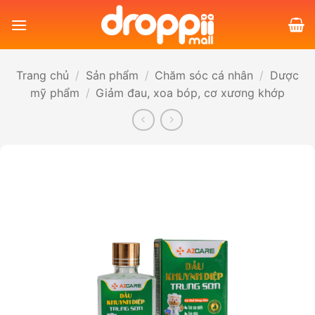
Bỏ
qua
nội
dung
Trang chủ
/
Sản phẩm
/
Chăm sóc cá nhân
/
Dược
mỹ phẩm
/
Giảm đau, xoa bóp, cơ xương khớp