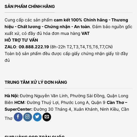
SẢN PHẨM CHÍNH HÃNG
Cung cấp các sản phẩm
cam kết 100%
Chính hãng - Thương
hiệu - Chất lương - Chứng nhận - An toàn
. Đảm bảo nguồn gốc
xuất xứ, có đầy đủ hóa đơn mua hàng
VAT
HỖ TRỢ TƯ VẤN
ZALO
:
09.888.222.19
(8h-22h T2,T3,T4,T5,T6,T7,CN)
Toàn bộ sản phẩm đều được cấp giấy chứng nhận giấy tờ đầy
đủ
TRUNG TÂM XỬ LÝ ĐƠN HÀNG
Hà Nội:
Đường Nguyễn Văn Linh, Phường Sài Đồng, Quận Long
Biên
HCM
: Đường Thuỷ Lợi, Phước Long A, Quận 9
Cần Thơ –
SuperCenter:
Đường 30 Tháng 4, Xuân Khánh, Ninh Kiều, Cần
Thơ