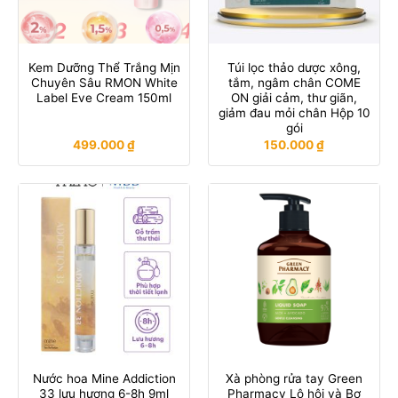
Kem Dưỡng Thể Trắng Mịn
Túi lọc thảo dược xông,
Chuyên Sâu RMON White
tắm, ngâm chân COME
Label Eve Cream 150ml
ON giải cảm, thư giãn,
giảm đau mỏi chân Hộp 10
gói
499.000
₫
150.000
₫
Nước hoa Mine Addiction
Xà phòng rửa tay Green
33 lưu hương 6-8h 9ml
Pharmacy Lô hội và Bơ