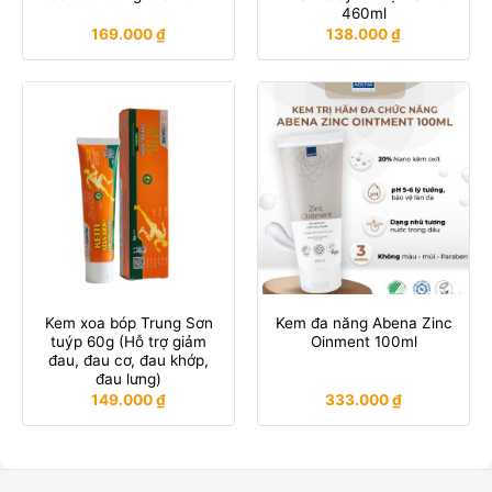
460ml
169.000
₫
138.000
₫
Kem xoa bóp Trung Sơn
Kem đa năng Abena Zinc
tuýp 60g (Hỗ trợ giảm
Oinment 100ml
đau, đau cơ, đau khớp,
đau lưng)
149.000
₫
333.000
₫