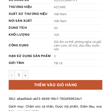
30/23/CBMP-PY
THƯƠNG HIỆU
AZCARE
XUẤT XỨ THƯƠNG HIỆU
Việt Nam
NƠI SẢN XUẤT
Việt Nam
DUNG TÍCH
30
KHỐI LƯỢNG
105
Giữ ấm cơ thể, phòng ngừa và giải
CÔNG DỤNG
cảm cúm, sổ mũi, đau đầu, buồn
nôn
HẠN SỬ DỤNG SẢN PHẨM
3
GIỚI TÍNH
Tất cả
Dầu khuynh diệp Trung Sơn chai 30ml (Hỗ trợ giảm cảm cúm,
THÊM VÀO GIỎ HÀNG
SKU:
a6ae94a4-abf3-4649-99c1-760df69634c1
Danh mục:
Chăm sóc cá nhân
,
Dược mỹ phẩm
,
Giảm đau, xoa