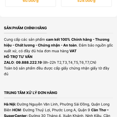
60.000
₫
529.000
₫
SẢN PHẨM CHÍNH HÃNG
Cung cấp các sản phẩm
cam kết 100%
Chính hãng - Thương
hiệu - Chất lương - Chứng nhận - An toàn
. Đảm bảo nguồn gốc
xuất xứ, có đầy đủ hóa đơn mua hàng
VAT
HỖ TRỢ TƯ VẤN
ZALO
:
09.888.222.19
(8h-22h T2,T3,T4,T5,T6,T7,CN)
Toàn bộ sản phẩm đều được cấp giấy chứng nhận giấy tờ đầy
đủ
TRUNG TÂM XỬ LÝ ĐƠN HÀNG
Hà Nội:
Đường Nguyễn Văn Linh, Phường Sài Đồng, Quận Long
Biên
HCM
: Đường Thuỷ Lợi, Phước Long A, Quận 9
Cần Thơ –
SuperCenter:
Đường 30 Tháng 4, Xuân Khánh, Ninh Kiều, Cần