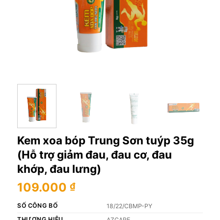
Kem xoa bóp Trung Sơn tuýp 35g
(Hỗ trợ giảm đau, đau cơ, đau
khớp, đau lưng)
109.000
₫
SỐ CÔNG BỐ
18/22/CBMP-PY
THƯƠNG HIỆU
AZCARE