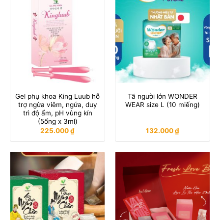
Gel phụ khoa King Luub hỗ
Tã người lớn WONDER
trợ ngừa viêm, ngứa, duy
WEAR size L (10 miếng)
trì độ ẩm, pH vùng kín
(5ống x 3ml)
225.000
₫
132.000
₫