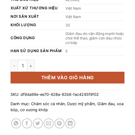
XUẤT XỨ THƯƠNG HIỆU
Việt Nam
NƠI SẢN XUẤT
Việt Nam
KHỐI LƯỢNG
35
Giảm đau do vận động mạnh hoặc
CÔNG DỤNG
chơi thể thao, giảm cơn đau nhức
cơ bắp
HẠN SỬ DỤNG SẢN PHẨM
5
Kem xoa bóp Trung Sơn tuýp 35g (Hỗ trợ giảm đau, đau cơ, 
THÊM VÀO GIỎ HÀNG
SKU:
df9da99e-ee70-428a-92b6-fac4245f9f02
Danh mục:
Chăm sóc cá nhân
,
Dược mỹ phẩm
,
Giảm đau, xoa
bóp, cơ xương khớp