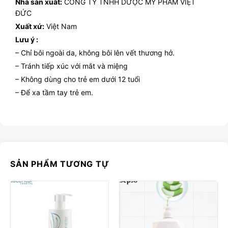
Nhà sản xuất:
CÔNG TY TNHH DƯỢC MỸ PHẨM VIỆT
ĐỨC
Xuất xứ:
Việt Nam
Lưu ý :
– Chỉ bôi ngoài da, không bôi lên vết thương hở.
– Tránh tiếp xúc với mắt và miệng
– Không dùng cho trẻ em dưới 12 tuổi
– Để xa tầm tay trẻ em.
SẢN PHẨM TƯƠNG TỰ