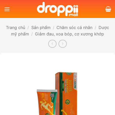
Bỏ
qua
nội
dung
Trang chủ
/
Sản phẩm
/
Chăm sóc cá nhân
/
Dược
mỹ phẩm
/
Giảm đau, xoa bóp, cơ xương khớp