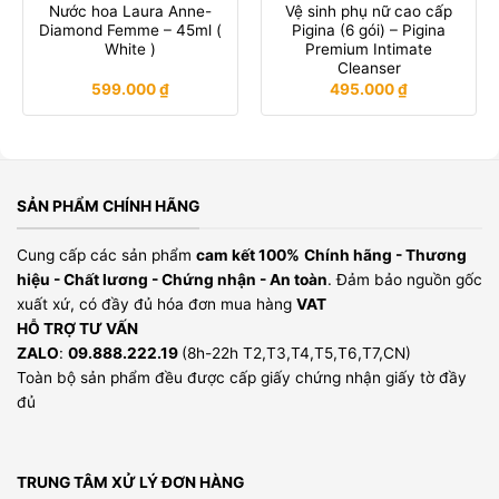
Nước hoa Laura Anne-
Vệ sinh phụ nữ cao cấp
Diamond Femme – 45ml (
Pigina (6 gói) – Pigina
White )
Premium Intimate
Cleanser
599.000
₫
495.000
₫
SẢN PHẨM CHÍNH HÃNG
Cung cấp các sản phẩm
cam kết 100%
Chính hãng - Thương
hiệu - Chất lương - Chứng nhận - An toàn
. Đảm bảo nguồn gốc
xuất xứ, có đầy đủ hóa đơn mua hàng
VAT
HỖ TRỢ TƯ VẤN
ZALO
:
09.888.222.19
(8h-22h T2,T3,T4,T5,T6,T7,CN)
Toàn bộ sản phẩm đều được cấp giấy chứng nhận giấy tờ đầy
đủ
TRUNG TÂM XỬ LÝ ĐƠN HÀNG