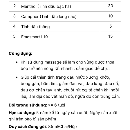
2
30
Menthol (Tinh dầu bạc hà)
3
10
Camphor (Tinh dầu long não)
4
5
Tinh dầu thông
5
15
Emosmart L19
Công dụng:
Khi sử dụng massage sẽ làm cho vùng được thoa
bóp trở nên nóng rất nhanh , cảm giác dễ chịu,
Giúp cải thiện tình trạng đau nhức xương khớp,
bong gân, bầm tím, giảm đau vai, đau lưng, đau cổ,
đau cơ, chân tay lạnh, chuột rút cơ, tê chân khi ngồi
lâu, làm dịu các vết mẩn đỏ, ngứa do côn trùng cắn.
Đối tượng sử dụng:
>= 6 tuồi
Hạn sử dụng:
5 năm kể từ ngày sản xuất, Ngày sản xuất
ghi trên bào bì sản phẩm
Quy cách đóng gói
: 85ml/Chai/Hộp