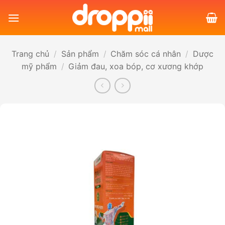
Bỏ
qua
nội
dung
Trang chủ
/
Sản phẩm
/
Chăm sóc cá nhân
/
Dược
mỹ phẩm
/
Giảm đau, xoa bóp, cơ xương khớp