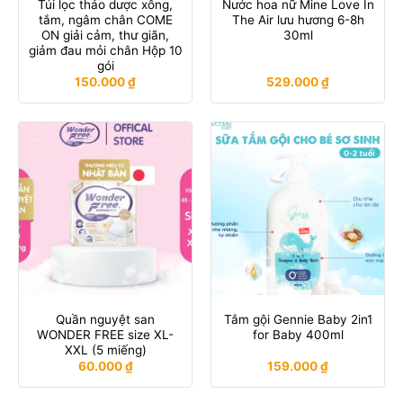
Túi lọc thảo dược xông,
Nước hoa nữ Mine Love In
tắm, ngâm chân COME
The Air lưu hương 6-8h
ON giải cảm, thư giãn,
30ml
giảm đau mỏi chân Hộp 10
gói
150.000
₫
529.000
₫
Quần nguyệt san
Tắm gội Gennie Baby 2in1
WONDER FREE size XL-
for Baby 400ml
XXL (5 miếng)
60.000
₫
159.000
₫