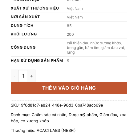
XUẤT XỨ THƯƠNG HIỆU
Việt Nam
NƠI SẢN XUẤT
Việt Nam
DUNG TÍCH
85
KHỐI LƯỢNG
200
cải thiện đau nhức xương khớp,
CÔNG DỤNG
bong gân, bầm tím, giảm đau vai,
lưng
HẠN SỬ DỤNG SẢN PHẨM
5
Dầu nóng xịt thảo dược Trung Sơn Chai 85ml (Hỗ trợ giảm đ
THÊM VÀO GIỎ HÀNG
SKU:
9f6d81d7-a824-448e-96d3-0ba748acb69e
Danh mục:
Chăm sóc cá nhân
,
Dược mỹ phẩm
,
Giảm đau, xoa
bóp, cơ xương khớp
Thương hiệu:
ACACI LABS (NESFI)