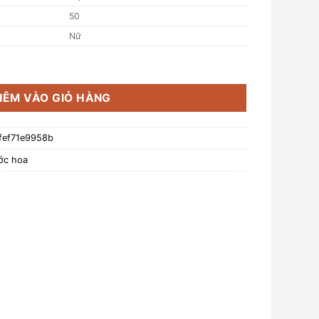
50
Nữ
 Dress - 50ml số lượng
HÊM VÀO GIỎ HÀNG
fef71e9958b
ớc hoa