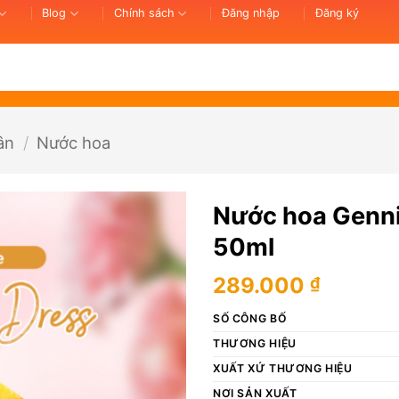
Blog
Chính sách
Đăng nhập
Đăng ký
ân
/
Nước hoa
Nước hoa Gennie
50ml
289.000
₫
SỐ CÔNG BỐ
THƯƠNG HIỆU
XUẤT XỨ THƯƠNG HIỆU
NƠI SẢN XUẤT