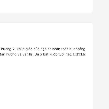
ng hương 2, khúc giác của bạn sẽ hoàn toàn bị choáng
ơng và vanilla. Dù ở bất kì độ tuổi nào, 𝐋𝐈𝐓𝐓𝐋𝐄