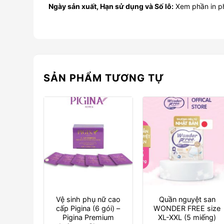
Ngày sản xuất, Hạn sử dụng và Số lô:
Xem phần in ph
SẢN PHẨM TƯƠNG TỰ
Vệ sinh phụ nữ cao
Quần nguyệt san
cấp Pigina (6 gói) –
WONDER FREE size
Pigina Premium
XL-XXL (5 miếng)