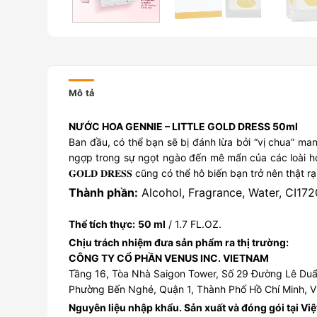
Mô tả
NƯỚC HOA GENNIE – LITTLE GOLD DRESS 50ml
Ban đầu, có thể bạn sẽ bị đánh lừa bởi “vị chua” ma
ngợp trong sự ngọt ngào đến mê mẩn của các loài hoa 
𝐆𝐎𝐋𝐃 𝐃𝐑𝐄𝐒𝐒 cũng có thể hô biến bạn trở nên thật 
Thành phần:
Alcohol, Fragrance, Water, CI172
Thể tích thực:
50 ml
/ 1.7 FL.OZ.
Chịu trách nhiệm đưa sản phẩm ra thị trường:
CÔNG TY CỔ PHẦN VENUS INC. VIETNAM
Tầng 16, Tòa Nhà Saigon Tower, Số 29 Đường Lê Duẩ
Phường Bến Nghé, Quận 1, Thành Phố Hồ Chí Minh, V
Nguyên liệu nhập khẩu. Sản xuất và đóng gói tại Vi