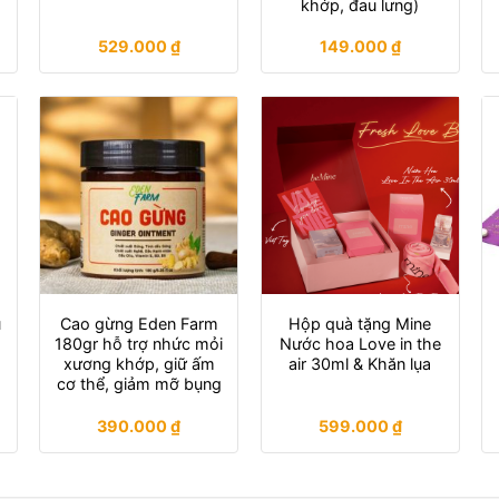
khớp, đau lưng)
529.000
₫
149.000
₫
ụ
Cao gừng Eden Farm
Hộp quà tặng Mine
180gr hỗ trợ nhức mỏi
Nước hoa Love in the
xương khớp, giữ ấm
air 30ml & Khăn lụa
cơ thể, giảm mỡ bụng
390.000
₫
599.000
₫