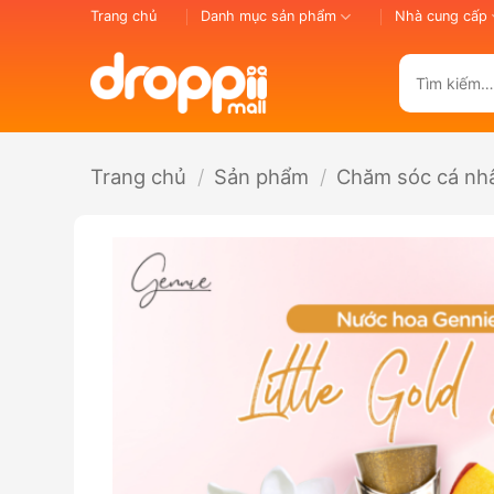
Bỏ
Trang chủ
Danh mục sản phẩm
Nhà cung cấp
qua
nội
Tìm
dung
kiếm:
Trang chủ
/
Sản phẩm
/
Chăm sóc cá nh