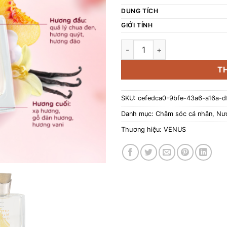
DUNG TÍCH
GIỚI TÍNH
Nước hoa Gennie - Little Gold
T
SKU:
cefedca0-9bfe-43a6-a16a-d
Danh mục:
Chăm sóc cá nhân
,
Nư
Thương hiệu:
VENUS