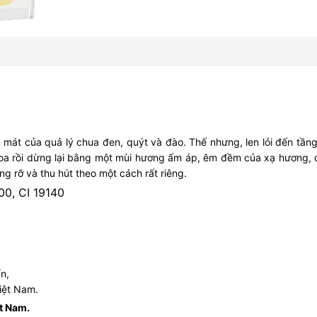
n mát của quả lý chua đen, quýt và đào. Thế nhưng, len lỏi đến tầ
rồi dừng lại bằng một mùi hương ấm áp, êm đềm của xạ hương, đàn hư
rạng rỡ và thu hút theo một cách rất riêng.
00, CI 19140
n,
iệt Nam.
ệt Nam.