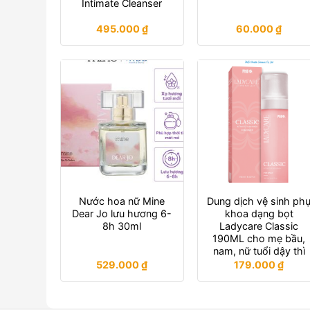
Intimate Cleanser
495.000
₫
60.000
₫
Nước hoa nữ Mine
Dung dịch vệ sinh ph
Dear Jo lưu hương 6-
khoa dạng bọt
8h 30ml
Ladycare Classic
190ML cho mẹ bầu,
nam, nữ tuổi dậy thì
529.000
₫
179.000
₫