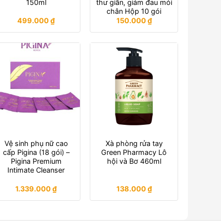
150ml
thư giãn, giảm đau mỏi
chân Hộp 10 gói
499.000
₫
150.000
₫
Vệ sinh phụ nữ cao
Xà phòng rửa tay
cấp Pigina (18 gói) –
Green Pharmacy Lô
Pigina Premium
hội và Bơ 460ml
Intimate Cleanser
1.339.000
₫
138.000
₫