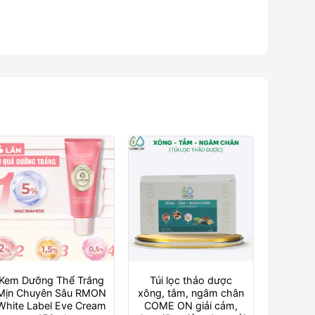
Kem Dưỡng Thể Trắng
Túi lọc thảo dược
Mịn Chuyên Sâu RMON
xông, tắm, ngâm chân
White Label Eve Cream
COME ON giải cảm,