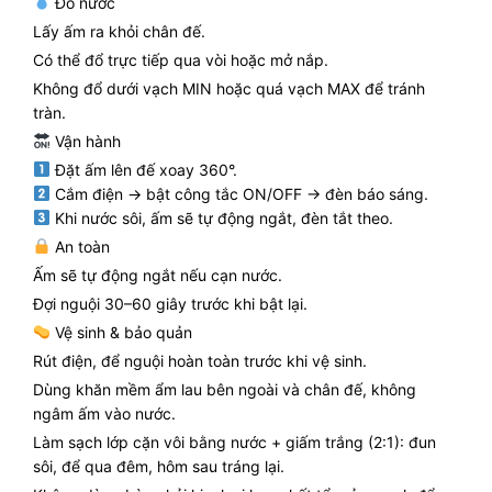
Đổ nước
Lấy ấm ra khỏi chân đế.
Có thể đổ trực tiếp qua vòi hoặc mở nắp.
Không đổ dưới vạch MIN hoặc quá vạch MAX để tránh
tràn.
Vận hành
Đặt ấm lên đế xoay 360°.
Cắm điện → bật công tắc ON/OFF → đèn báo sáng.
Khi nước sôi, ấm sẽ tự động ngắt, đèn tắt theo.
An toàn
Ấm sẽ tự động ngắt nếu cạn nước.
Đợi nguội 30–60 giây trước khi bật lại.
Vệ sinh & bảo quản
Rút điện, để nguội hoàn toàn trước khi vệ sinh.
Dùng khăn mềm ẩm lau bên ngoài và chân đế, không
ngâm ấm vào nước.
Làm sạch lớp cặn vôi bằng nước + giấm trắng (2:1): đun
sôi, để qua đêm, hôm sau tráng lại.