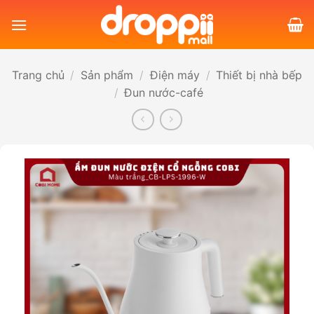
Bỏ
qua
nội
dung
Trang chủ
/
Sản phẩm
/
Điện máy
/
Thiết bị nhà bếp
/
Đun nước-café