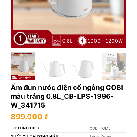
Ấm đun nước điện cổ ngỗng COBI
màu trắng 0.8L_CB-LPS-1996-
W_341715
899.000
₫
THƯƠNG HIỆU
COBI HOME
XUẤT XỨ THƯƠNG HIỆU
South Korea