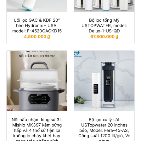
Lõi lọc GAC & KDF 20”
Bộ lọc tổng Mỹ
béo Hydronix – USA,
USTOPWATER, model:
model: F-4520GACKD15
Delux-1-US-QD
4.500.000
₫
67.800.000
₫
Nồi nấu chậm lòng sứ 3L
Bộ lọc xử lý sắt
Mishio MK397 kèm xửng
USTopwater 20 inches
hấp và 4 thố sứ tiện lợi
béo, Model: Fera-45-AS,
không lo cháy khét hay
Công suất 1200 lít/giờ, Vỏ