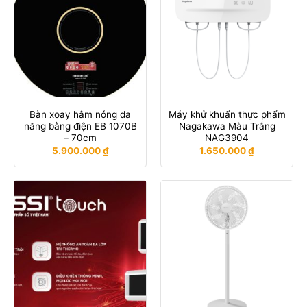
Bàn xoay hâm nóng đa
Máy khử khuẩn thực phẩm
năng bằng điện EB 1070B
Nagakawa Màu Trắng
– 70cm
NAG3904
5.900.000
₫
1.650.000
₫