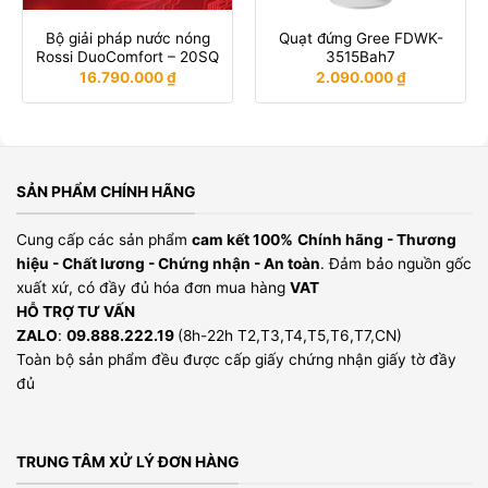
Bộ giải pháp nước nóng
Quạt đứng Gree FDWK-
Rossi DuoComfort – 20SQ
3515Bah7
16.790.000
₫
2.090.000
₫
SẢN PHẨM CHÍNH HÃNG
Cung cấp các sản phẩm
cam kết 100%
Chính hãng - Thương
hiệu - Chất lương - Chứng nhận - An toàn
. Đảm bảo nguồn gốc
xuất xứ, có đầy đủ hóa đơn mua hàng
VAT
HỖ TRỢ TƯ VẤN
ZALO
:
09.888.222.19
(8h-22h T2,T3,T4,T5,T6,T7,CN)
Toàn bộ sản phẩm đều được cấp giấy chứng nhận giấy tờ đầy
đủ
TRUNG TÂM XỬ LÝ ĐƠN HÀNG