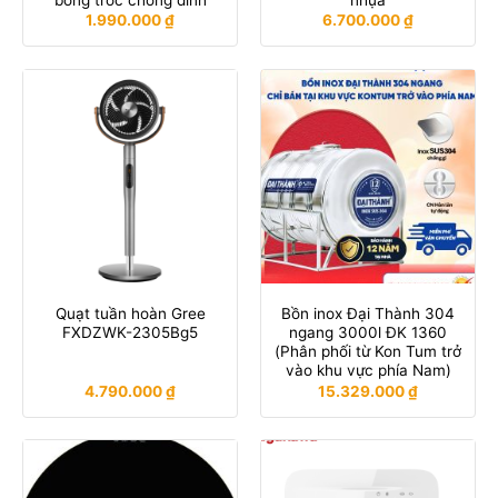
bong tróc chống dính
nhựa
1.990.000
₫
6.700.000
₫
Quạt tuần hoàn Gree
Bồn inox Đại Thành 304
FXDZWK-2305Bg5
ngang 3000l ĐK 1360
(Phân phối từ Kon Tum trở
vào khu vực phía Nam)
4.790.000
₫
15.329.000
₫