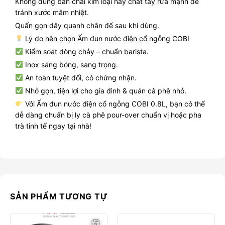
Không dùng bàn chải kim loại hay chất tẩy rửa mạnh để
tránh xước mâm nhiệt.
Quấn gọn dây quanh chân đế sau khi dùng.
Lý do nên chọn Ấm đun nước điện cổ ngỗng COBI
Kiểm soát dòng chảy – chuẩn barista.
Inox sáng bóng, sang trọng.
An toàn tuyệt đối, có chứng nhận.
Nhỏ gọn, tiện lợi cho gia đình & quán cà phê nhỏ.
Với Ấm đun nước điện cổ ngỗng COBI 0.8L, bạn có thể
dễ dàng chuẩn bị ly cà phê pour-over chuẩn vị hoặc pha
trà tinh tế ngay tại nhà!
SẢN PHẨM TƯƠNG TỰ