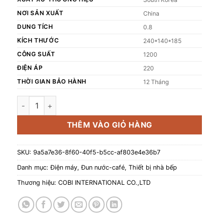
NƠI SẢN XUẤT
China
DUNG TÍCH
0.8
KÍCH THƯỚC
240*140*185
CÔNG SUẤT
1200
ĐIỆN ÁP
220
THỜI GIAN BẢO HÀNH
12 Tháng
Ấm đun nước điện cổ ngỗng COBI màu trắng 0.8L_CB-LPS
THÊM VÀO GIỎ HÀNG
SKU:
9a5a7e36-8f60-40f5-b5cc-af803e4e36b7
Danh mục:
Điện máy
,
Đun nước-café
,
Thiết bị nhà bếp
Thương hiệu:
COBI INTERNATIONAL CO.,LTD