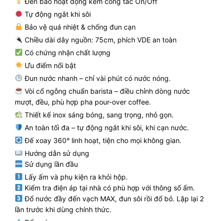
Đèn báo hoạt động kèm công tắc On/Off
Tự động ngắt khi sôi
Bảo vệ quá nhiệt & chống đun cạn
Chiều dài dây nguồn: 75cm, phích VDE an toàn
Có chứng nhận chất lượng
Ưu điểm nổi bật
Đun nước nhanh – chỉ vài phút có nước nóng.
Vòi cổ ngỗng chuẩn barista – điều chỉnh dòng nước
mượt, đều, phù hợp pha pour-over coffee.
Thiết kế inox sáng bóng, sang trọng, nhỏ gọn.
An toàn tối đa – tự động ngắt khi sôi, khi cạn nước.
Đế xoay 360° linh hoạt, tiện cho mọi không gian.
Hướng dẫn sử dụng
Sử dụng lần đầu
Lấy ấm và phụ kiện ra khỏi hộp.
Kiểm tra điện áp tại nhà có phù hợp với thông số ấm.
Đổ nước đầy đến vạch MAX, đun sôi rồi đổ bỏ. Lặp lại 2
lần trước khi dùng chính thức.