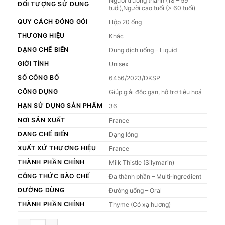
Người trưởng thành (18 – 59
ĐỐI TƯỢNG SỬ DỤNG
tuổi),Người cao tuổi (> 60 tuổi)
QUY CÁCH ĐÓNG GÓI
Hộp 20 ống
THƯƠNG HIỆU
Khác
DẠNG CHẾ BIẾN
Dung dịch uống – Liquid
GIỚI TÍNH
Unisex
SỐ CÔNG BỐ
6456/2023/ĐKSP
CÔNG DỤNG
Giúp giải độc gan, hỗ trợ tiêu hoá
HẠN SỬ DỤNG SẢN PHẨM
36
NƠI SẢN XUẤT
France
DẠNG CHẾ BIẾN
Dạng lỏng
XUẤT XỨ THƯƠNG HIỆU
France
THÀNH PHẦN CHÍNH
Milk Thistle (Silymarin)
CÔNG THỨC BÀO CHẾ
Đa thành phần – Multi‑Ingredient
ĐƯỜNG DÙNG
Đường uống – Oral
THÀNH PHẦN CHÍNH
Thyme (Cỏ xạ hương)
Nước uống ARKOPHARMA DETOXIFIANT HEPATIQUE hỗ trợ giải