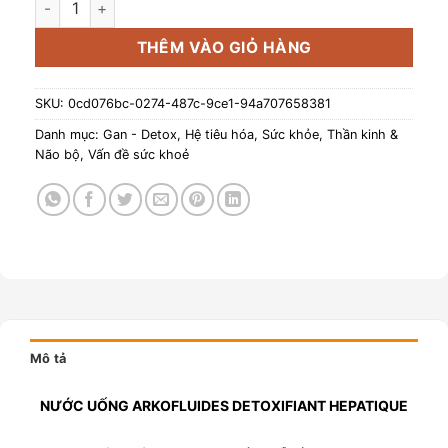
THÊM VÀO GIỎ HÀNG
SKU:
0cd076bc-0274-487c-9ce1-94a707658381
Danh mục:
Gan - Detox
,
Hệ tiêu hóa
,
Sức khỏe
,
Thần kinh &
Não bộ
,
Vấn đề sức khoẻ
Mô tả
NƯỚC UỐNG ARKOFLUIDES DETOXIFIANT HEPATIQUE