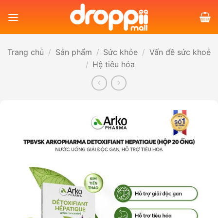
Bỏ
qua
nội
dung
Trang chủ
/
Sản phẩm
/
Sức khỏe
/
Vấn đề sức khoẻ
/
Hệ tiêu hóa