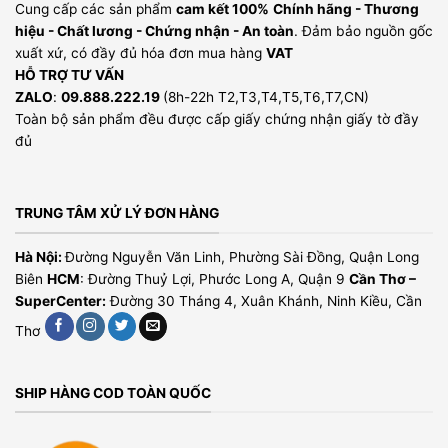
Cung cấp các sản phẩm
cam kết 100%
Chính hãng - Thương
hiệu - Chất lương - Chứng nhận - An toàn
. Đảm bảo nguồn gốc
xuất xứ, có đầy đủ hóa đơn mua hàng
VAT
HỖ TRỢ TƯ VẤN
ZALO
:
09.888.222.19
(8h-22h T2,T3,T4,T5,T6,T7,CN)
Toàn bộ sản phẩm đều được cấp giấy chứng nhận giấy tờ đầy
đủ
TRUNG TÂM XỬ LÝ ĐƠN HÀNG
Hà Nội:
Đường Nguyễn Văn Linh, Phường Sài Đồng, Quận Long
Biên
HCM
: Đường Thuỷ Lợi, Phước Long A, Quận 9
Cần Thơ –
SuperCenter:
Đường 30 Tháng 4, Xuân Khánh, Ninh Kiều, Cần
Thơ
SHIP HÀNG COD TOÀN QUỐC