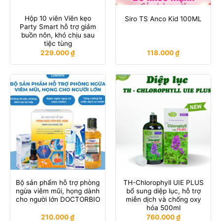
Hộp 10 viên Viên kẹo
Siro TS Anco Kid 100ML
Party Smart hỗ trợ giảm
buồn nôn, khó chịu sau
tiệc tùng
229.000
₫
118.000
₫
Bộ sản phẩm hỗ trợ phòng
TH-Chlorophyll UIE PLUS
ngừa viêm mũi, họng dành
bổ sung diệp lục, hỗ trợ
cho người lớn DOCTORBIO
miễn dịch và chống oxy
hóa 500ml
210.000
₫
760.000
₫