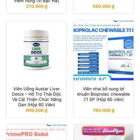
viêm họng (Vị Bạc Hà)
270.000
₫
480.000
₫
Viên Uống Austar Liver
Viên nhai bổ sung lợi
Detox – Hổ Trợ Thải Độc
khuẩn Bioprolac chewable
Và Cải Thiện Chức Năng
7.1 SP (Hộp 60 viên)
Gan (Hộp 60 Viên)
699.000
₫
780.000
₫