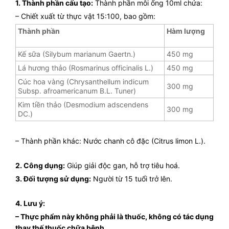
1. Thành phần cấu tạo:
Thành phần mỗi ống 10ml chứa:
– Chiết xuất từ thực vật 15:100, bao gồm:
Thành phần
Hàm lượng
Kế sữa (Silybum marianum Gaertn.)
450 mg
Lá hương thảo (Rosmarinus officinalis L.)
450 mg
Cúc hoa vàng (Chrysanthellum indicum
300 mg
Subsp. afroamericanum B.L. Tuner)
Kim tiền thảo (Desmodium adscendens
300 mg
DC.)
– Thành phần khác: Nước chanh cô đặc (Citrus limon L.).
2. Công dụng:
Giúp giải độc gan, hỗ trợ tiêu hoá.
3. Đối tượng sử dụng:
Người từ 15 tuổi trở lên.
4. Lưu ý:
– Thực phẩm này không phải là thuốc, không có tác dụng
thay thế thuốc chữa bệnh.