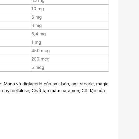
45 mg
10 mg
6 mg
6 mg
5,4 mg
1 mg
450 mcg
200 mcg
5 mcg
 Mono và diglycerid của axit béo, axit stearic, magie
ypropyl cellulose; Chất tạo màu: caramen; Cô đặc của