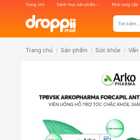
Bỏ
Trang chủ
Danh mục sản phẩm
Nhà cung cấp
qua
nội
Tìm
dung
kiếm:
Trang chủ
/
Sản phẩm
/
Sức khỏe
/
Vấn