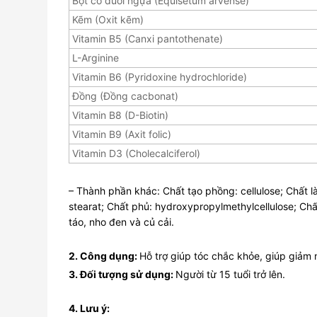
Bột cỏ đuôi ngựa (Equiset
Kẽm (Oxit kẽm)
Vitamin B5 (Canxi pantothenate)
L-Arginine
Vitamin B6 (Pyridoxine hydrochloride)
Đồng (Đồng cacbonat)
Vitamin B8 (D-Biotin)
Vitamin B9 (Axit folic)
Vitamin D3 (Cholecalciferol)
– Thành phần khác: Chất tạo phồng: cellulose; Chất l
stearat; Chất phủ: hydroxypropylmethylcellulose; Chất
táo, nho đen và củ cải.
2. Công dụng:
Hỗ trợ giúp tóc chắc khỏe, giúp giảm 
3. Đối tượng sử dụng:
Người từ 15 tuổi trở lên.
4. Lưu ý: