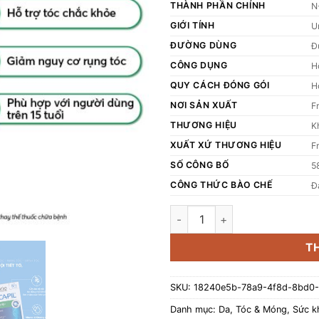
THÀNH PHẦN CHÍNH
N
GIỚI TÍNH
U
ĐƯỜNG DÙNG
Đ
CÔNG DỤNG
H
QUY CÁCH ĐÓNG GÓI
H
NƠI SẢN XUẤT
F
THƯƠNG HIỆU
K
XUẤT XỨ THƯƠNG HIỆU
F
SỐ CÔNG BỐ
5
CÔNG THỨC BÀO CHẾ
Đ
Viên uống ARKOPHARMA FORCAPI
T
SKU:
18240e5b-78a9-4f8d-8bd0
Danh mục:
Da, Tóc & Móng
,
Sức k