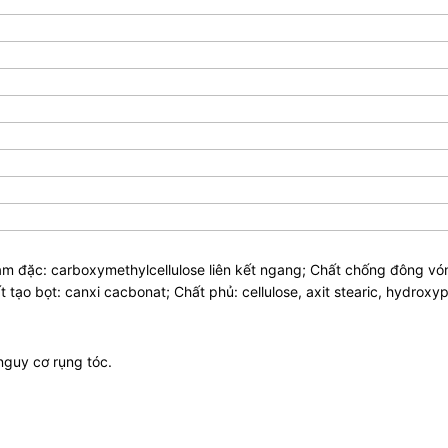
um arvense)
àm đặc: carboxymethylcellulose liên kết ngang; Chất chống đông vón:
 tạo bọt: canxi cacbonat; Chất phủ: cellulose, axit stearic, hydrox
nguy cơ rụng tóc.