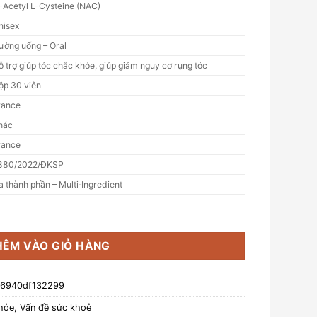
-Acetyl L-Cysteine (NAC)
nisex
ường uống – Oral
ỗ trợ giúp tóc chắc khỏe, giúp giảm nguy cơ rụng tóc
ộp 30 viên
rance
hác
rance
880/2022/ĐKSP
a thành phần – Multi‑Ingredient
L ANTI CHUTE bổ sung biotin, hỗ trợ tóc chắc khỏe, giúp giảm
HÊM VÀO GIỎ HÀNG
-6940df132299
hỏe
,
Vấn đề sức khoẻ