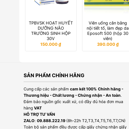
TPBVSK HOẠT HUYẾT
Viên uống cân bằng
DƯỠNG NÃO
nội tiết tố, làm đẹp da
TRƯỜNG SINH HỘP
Eposoft 500 (hộp 30
30V
viên)
150.000
₫
390.000
₫
SẢN PHẨM CHÍNH HÃNG
Cung cấp các sản phẩm
cam kết 100%
Chính hãng -
Thương hiệu - Chất lương - Chứng nhận - An toàn
.
Đảm bảo nguồn gốc xuất xứ, có đầy đủ hóa đơn mua
hàng
VAT
HỖ TRỢ TƯ VẤN
ZALO
:
09.888.222.19
(8h-22h T2,T3,T4,T5,T6,T7,CN)
Toàn bộ sản phẩm đều được cấp giấy chứng nhận giấy