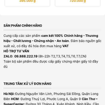
395.000
₫
720.000
₫
SẢN PHẨM CHÍNH HÃNG
Cung cấp các sản phẩm
cam kết 100%
Chính hãng - Thương
hiệu - Chất lương - Chứng nhận - An toàn
. Đảm bảo nguồn gốc
xuất xứ, có đầy đủ hóa đơn mua hàng
VAT
HỖ TRỢ TƯ VẤN
ZALO
:
09.888.222.19
(8h-22h T2,T3,T4,T5,T6,T7,CN)
Toàn bộ sản phẩm đều được cấp giấy chứng nhận giấy tờ đầy
đủ
TRUNG TÂM XỬ LÝ ĐƠN HÀNG
Hà Nội:
Đường Nguyễn Văn Linh, Phường Sài Đồng, Quận Long
Biên
HCM
: Đường Thuỷ Lợi, Phước Long A, Quận 9
Cần Thơ –
SuperCenter:
Đường 30 Tháng 4, Xuân Khánh, Ninh Kiều, Cần