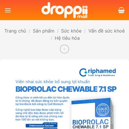
Bỏ
qua
nội
dung
Trang chủ
/
Sản phẩm
/
Sức khỏe
/
Vấn đề sức khoẻ
/
Hệ tiêu hóa