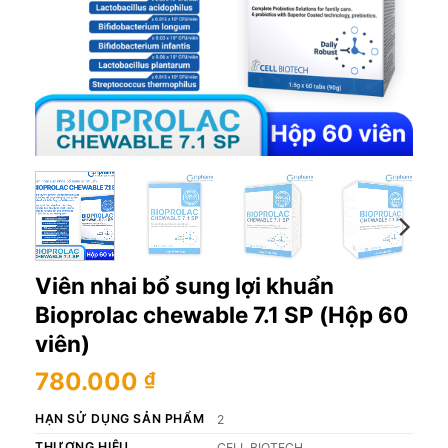
Viên nhai bổ sung lợi khuẩn
Bioprolac chewable 7.1 SP (Hộp 60
viên)
780.000
₫
HẠN SỬ DỤNG SẢN PHẨM
2
THƯƠNG HIỆU
CELL BIOTECH