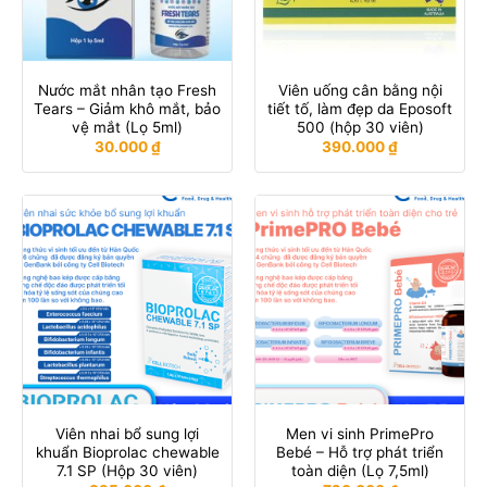
Nước mắt nhân tạo Fresh
Viên uống cân bằng nội
Tears – Giảm khô mắt, bảo
tiết tố, làm đẹp da Eposoft
vệ mắt (Lọ 5ml)
500 (hộp 30 viên)
30.000
₫
390.000
₫
Viên nhai bổ sung lợi
Men vi sinh PrimePro
khuẩn Bioprolac chewable
Bebé – Hỗ trợ phát triển
7.1 SP (Hộp 30 viên)
toàn diện (Lọ 7,5ml)