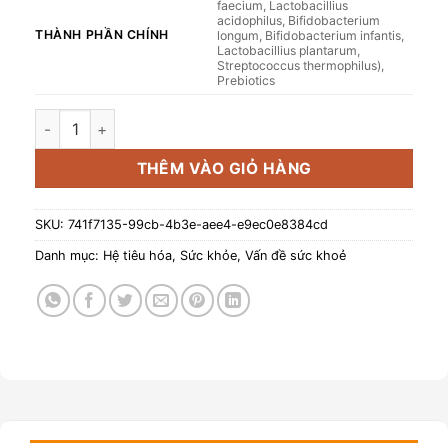
faecium, Lactobacillius
acidophilus, Bifidobacterium
THÀNH PHẦN CHÍNH
longum, Bifidobacterium infantis,
Lactobacillius plantarum,
Streptococcus thermophilus),
Prebiotics
Viên nhai bổ sung lợi khuẩn Bioprolac chewable 7.1 SP (Hộp
THÊM VÀO GIỎ HÀNG
SKU:
741f7135-99cb-4b3e-aee4-e9ec0e8384cd
Danh mục:
Hệ tiêu hóa
,
Sức khỏe
,
Vấn đề sức khoẻ