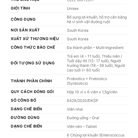
GIỚI TÍNH
Unisex
Bổ sung lợi khuẩn, hỗ trợ cân bằng
CÔNG DỤNG
hệ vi sinh vật đường ruột
NƠI SẢN XUẤT
South Korea
XUẤT XỨ THƯƠNG HIỆU
South Korea
CÔNG THỨC BÀO CHẾ
Đa thành phần – Multi‑Ingredient
Trẻ em (4 – 11 tuổi), Thiếu niên /
Tuổi dậy thì (12- 17 tuổi), Người
ĐỐI TƯỢNG SỬ DỤNG
trưởng thành (18 – 59 tuổi), Người
cao tuổi (> 60 tuổi)
Probiotics + Prebiotics
THÀNH PHẦN CHÍNH
(Synbiotics)
QUY CÁCH ĐÓNG GÓI
Hộp 10 vỉ x 6 viên x 1,5g/viên
SỐ CÔNG BỐ
6429/2020/ĐKSP
DẠNG CHẾ BIẾN
Viên nhai
ĐƯỜNG DÙNG
Đường uống – Oral
DẠNG CHẾ BIẾN
Viên nén – Tablet
6 Chủng lợi khuẩn (Enterococcus