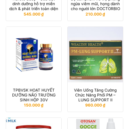
dinh dưỡng hỗ trợ miễn
ngừa viêm mũi, họng dành
dịch & phát triển toàn diện
cho người lớn DOCTORBIO
545.000
₫
210.000
₫
TPBVSK HOẠT HUYẾT
Viên Uống Tăng Cường
DƯỠNG NÃO TRƯỜNG
Chức Năng Phổi PM –
SINH HỘP 30V
LUNG SUPPORT II
150.000
₫
960.000
₫