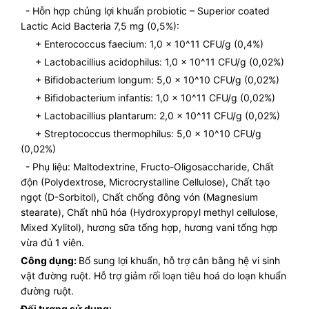
- Hỗn hợp chủng lợi khuẩn probiotic – Superior coated
Lactic Acid Bacteria 7,5 mg (0,5%):
+ Enterococcus faecium: 1,0 x 10^11 CFU/g (0,4%)
+ Lactobacillius acidophilus: 1,0 x 10^11 CFU/g (0,02%)
+ Bifidobacterium longum: 5,0 x 10^10 CFU/g (0,02%)
+ Bifidobacterium infantis: 1,0 x 10^11 CFU/g (0,02%)
+ Lactobacillius plantarum: 2,0 x 10^11 CFU/g (0,02%)
+ Streptococcus thermophilus: 5,0 x 10^10 CFU/g
(0,02%)
- Phụ liệu: Maltodextrine, Fructo-Oligosaccharide, Chất
độn (Polydextrose, Microcrystalline Cellulose), Chất tạo
ngọt (D-Sorbitol), Chất chống đông vón (Magnesium
stearate), Chất nhũ hóa (Hydroxypropyl methyl cellulose,
Mixed Xylitol), hương sữa tổng hợp, hương vani tổng hợp
vừa đủ 1 viên.
Công dụng:
Bổ sung lợi khuẩn, hỗ trợ cân bằng hệ vi sinh
vật đường ruột. Hỗ trợ giảm rối loạn tiêu hoá do loạn khuẩn
đường ruột.
Đối tượng sử dụng: