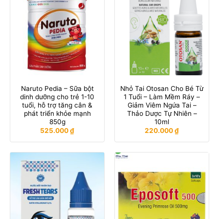
Naruto Pedia – Sữa bột
Nhỏ Tai Otosan Cho Bé Từ
dinh dưỡng cho trẻ 1-10
1 Tuổi – Làm Mềm Ráy –
tuổi, hỗ trợ tăng cân &
Giảm Viêm Ngứa Tai –
phát triển khỏe mạnh
Thảo Dược Tự Nhiên –
850g
10ml
525.000
₫
220.000
₫