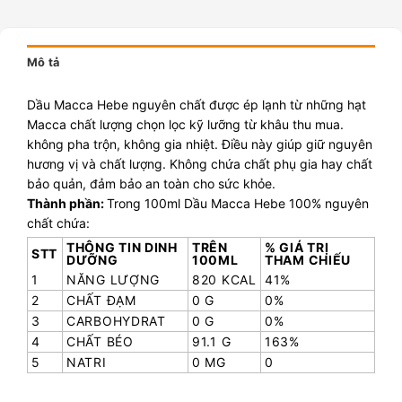
Mô tả
Dầu Macca Hebe nguyên chất được ép lạnh từ những hạt
Macca chất lượng chọn lọc kỹ lưỡng từ khâu thu mua.
không pha trộn, không gia nhiệt. Điều này giúp giữ nguyên
hương vị và chất lượng. Không chứa chất phụ gia hay chất
bảo quản, đảm bảo an toàn cho sức khỏe.
Thành phần:
Trong 100ml Dầu Macca Hebe 100% nguyên
chất chứa:
THÔNG TIN DINH
TRÊN
% GIÁ TRỊ
STT
DƯỠNG
100ML
THAM CHIẾU
1
NĂNG LƯỢNG
820 KCAL
41%
2
CHẤT ĐẠM
0 G
0%
3
CARBOHYDRAT
0 G
0%
4
CHẤT BÉO
91.1 G
163%
5
NATRI
0 MG
0