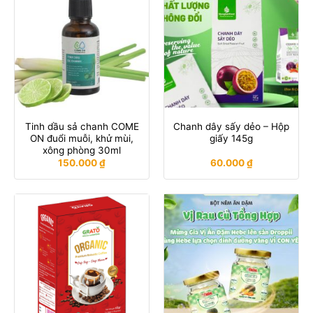
Tinh dầu sả chanh COME
Chanh dây sấy dẻo – Hộp
ON đuổi muỗi, khử mùi,
giấy 145g
xông phòng 30ml
150.000
₫
60.000
₫