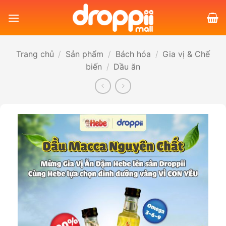
Bỏ
qua
nội
dung
Trang chủ
/
Sản phẩm
/
Bách hóa
/
Gia vị & Chế
biến
/
Dầu ăn