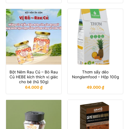
Bột Nêm Rau Củ – Bò Rau
Thơm sấy dẻo
Củ HEBE kích thích vị giác
Nonglamfood – Hộp 100g
cho bé (hũ 50g)
64.000
₫
49.000
₫