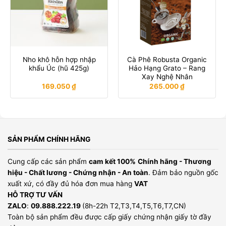
Nho khô hỗn hợp nhập
Cà Phê Robusta Organic
khẩu Úc (hũ 425g)
Hảo Hạng Grato – Rang
Xay Nghệ Nhân
169.050
₫
265.000
₫
SẢN PHẨM CHÍNH HÃNG
Cung cấp các sản phẩm
cam kết 100%
Chính hãng - Thương
hiệu - Chất lương - Chứng nhận - An toàn
. Đảm bảo nguồn gốc
xuất xứ, có đầy đủ hóa đơn mua hàng
VAT
HỖ TRỢ TƯ VẤN
ZALO
:
09.888.222.19
(8h-22h T2,T3,T4,T5,T6,T7,CN)
Toàn bộ sản phẩm đều được cấp giấy chứng nhận giấy tờ đầy