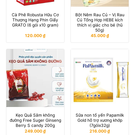
Cà Phê Robusta Hữu Cơ
Bột Nêm Rau Củ – Vị Rau
Thượng Hạng Phin Giấy
Củ Tổng Hợp HEBE kích
GRATO (6 gói x10 gram)
thích vị giác cho bé (hũ
50g)
120.000
₫
45.000
₫
Kẹo Quả Sâm không
Sữa non tổ yến Papamilk
đường Free Suger Ginseng
Gold hỗ trợ xương khớp
Berry S candy 200g
(7góix32g)
249.000
₫
216.000
₫