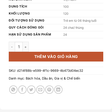
DUNG TÍCH
100
KHỐI LƯỢNG
120
ĐỐI TƯỢNG SỬ DỤNG
Trẻ em từ 06 tháng tuổi
QUY CÁCH ĐÓNG GÓI
24 chai/ thùng
HẠN SỬ DỤNG SẢN PHẨM
24
Dầu macca nguyên chất HEBE (chai 100ml) số lượng
THÊM VÀO GIỎ HÀNG
SKU:
d214f88b-e599-4f1c-9669-4b473d04ec32
Danh mục:
Bách hóa
,
Dầu ăn
,
Gia vị & Chế biến