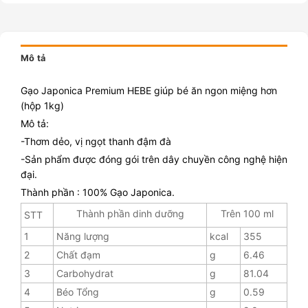
Mô tả
Gạo Japonica Premium HEBE giúp bé ăn ngon miệng hơn
(hộp 1kg)
Mô tả:
-Thơm dẻo, vị ngọt thanh đậm đà
-Sản phẩm được đóng gói trên dây chuyền công nghệ hiện
đại.
Thành phần : 100% Gạo Japonica.
Thành phần dinh dưỡng
Trên 100 ml
STT
1
Năng lượng
kcal
355
2
Chất đạm
g
6.46
3
Carbohydrat
g
81.04
4
Béo Tổng
g
0.59