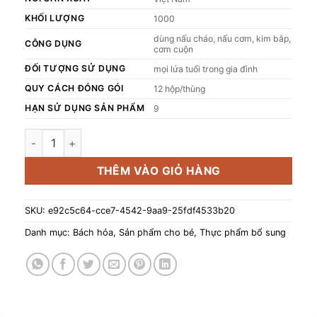
KHỐI LƯỢNG
1000
dùng nấu cháo, nấu cơm, kim bắp,
CÔNG DỤNG
cơm cuộn
ĐỐI TƯỢNG SỬ DỤNG
mọi lứa tuổi trong gia đình
QUY CÁCH ĐÓNG GÓI
12 hộp/thùng
HẠN SỬ DỤNG SẢN PHẨM
9
Gạo Japonica Premium HEBE giúp bé ăn ngon miệng hơn (hộ
THÊM VÀO GIỎ HÀNG
SKU:
e92c5c64-cce7-4542-9aa9-25fdf4533b20
Danh mục:
Bách hóa
,
Sản phẩm cho bé
,
Thực phẩm bổ sung