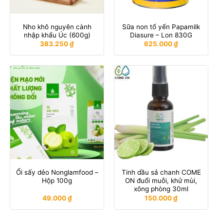
Nho khô nguyên cành
Sữa non tổ yến Papamilk
nhập khẩu Úc (600g)
Diasure – Lon 830G
383.250
₫
625.000
₫
Ổi sấy dẻo Nonglamfood –
Tinh dầu sả chanh COME
Hộp 100g
ON đuổi muỗi, khử mùi,
xông phòng 30ml
49.000
₫
150.000
₫