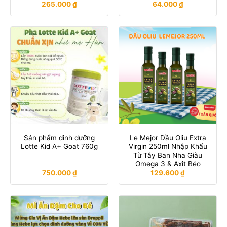
265.000
₫
64.000
₫
Sản phẩm dinh dưỡng
Le Mejor Dầu Oliu Extra
Lotte Kid A+ Goat 760g
Virgin 250ml Nhập Khẩu
Từ Tây Ban Nha Giàu
Omega 3 & Axit Béo
750.000
₫
129.600
₫