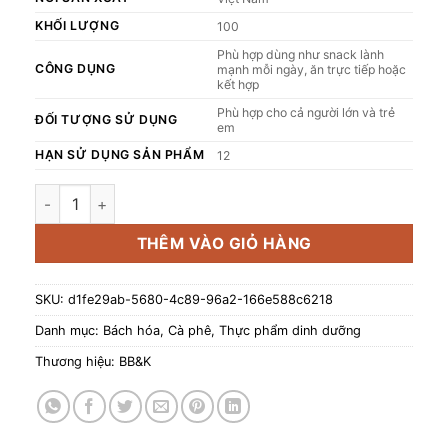
KHỐI LƯỢNG
100
Phù hợp dùng như snack lành
CÔNG DỤNG
mạnh mỗi ngày, ăn trực tiếp hoặc
kết hợp
Phù hợp cho cả người lớn và trẻ
ĐỐI TƯỢNG SỬ DỤNG
em
HẠN SỬ DỤNG SẢN PHẨM
12
Nho khô Sun Muscat Hữu Cơ GRATO 100g số lượng
THÊM VÀO GIỎ HÀNG
SKU:
d1fe29ab-5680-4c89-96a2-166e588c6218
Danh mục:
Bách hóa
,
Cà phê
,
Thực phẩm dinh dưỡng
Thương hiệu:
BB&K