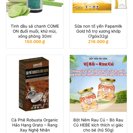
Tinh dầu sả chanh COME
Sữa non tổ yến Papamilk
ON đuổi muỗi, khử mùi,
Gold hỗ trợ xương khớp
xông phòng 30ml
(7góix32g)
150.000
₫
216.000
₫
Cà Phê Robusta Organic
Bột Nêm Rau Củ – Bò Rau
Hảo Hạng Grato – Rang
Củ HEBE kích thích vị giác
Xay Nghệ Nhân
cho bé (hũ 50g)