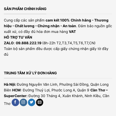
SẢN PHẨM CHÍNH HÃNG
Cung cấp các sản phẩm
cam kết 100%
Chính hãng - Thương
hiệu - Chất lương - Chứng nhận - An toàn
. Đảm bảo nguồn gốc
xuất xứ, có đầy đủ hóa đơn mua hàng
VAT
HỖ TRỢ TƯ VẤN
ZALO
:
09.888.222.19
(8h-22h T2,T3,T4,T5,T6,T7,CN)
Toàn bộ sản phẩm đều được cấp giấy chứng nhận giấy tờ đầy
đủ
TRUNG TÂM XỬ LÝ ĐƠN HÀNG
Hà Nội:
Đường Nguyễn Văn Linh, Phường Sài Đồng, Quận Long
Biên
HCM
: Đường Thuỷ Lợi, Phước Long A, Quận 9
Cần Thơ –
SuperCenter:
Đường 30 Tháng 4, Xuân Khánh, Ninh Kiều, Cần
Thơ