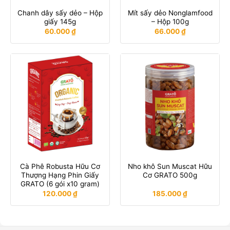
Chanh dây sấy dẻo – Hộp
Mít sấy dẻo Nonglamfood
giấy 145g
– Hộp 100g
60.000
₫
66.000
₫
Cà Phê Robusta Hữu Cơ
Nho khô Sun Muscat Hữu
Thượng Hạng Phin Giấy
Cơ GRATO 500g
GRATO (6 gói x10 gram)
120.000
₫
185.000
₫