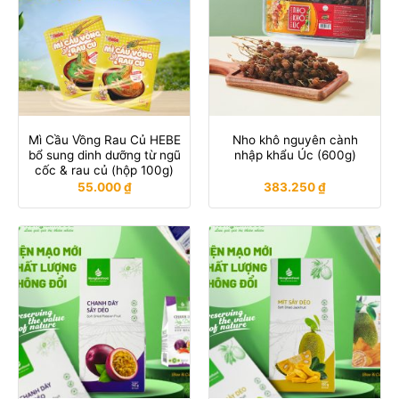
Mì Cầu Vồng Rau Củ HEBE
Nho khô nguyên cành
bổ sung dinh dưỡng từ ngũ
nhập khẩu Úc (600g)
cốc & rau củ (hộp 100g)
55.000
₫
383.250
₫