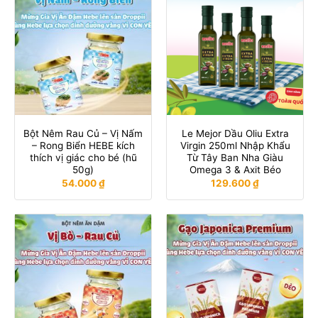
Bột Nêm Rau Củ – Vị Nấm
Le Mejor Dầu Oliu Extra
– Rong Biển HEBE kích
Virgin 250ml Nhập Khẩu
thích vị giác cho bé (hũ
Từ Tây Ban Nha Giàu
50g)
Omega 3 & Axit Béo
54.000
₫
129.600
₫