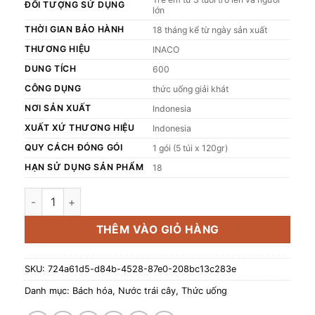
ĐỐI TƯỢNG SỬ DỤNG
lớn
THỜI GIAN BẢO HÀNH
18 tháng kể từ ngày sản xuất
THƯƠNG HIỆU
INACO
DUNG TÍCH
600
CÔNG DỤNG
thức uống giải khát
NƠI SẢN XUẤT
Indonesia
XUẤT XỨ THƯƠNG HIỆU
Indonesia
QUY CÁCH ĐÓNG GÓI
1 gói (5 túi x 120gr)
HẠN SỬ DỤNG SẢN PHẨM
18
1 Gói (5 túi x 120g) INACO Jelly Drink Blackcurrant - Nước 
THÊM VÀO GIỎ HÀNG
SKU:
724a61d5-d84b-4528-87e0-208bc13c283e
Danh mục:
Bách hóa
,
Nước trái cây
,
Thức uống