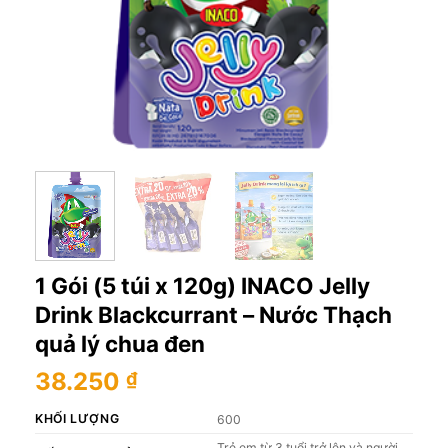
1 Gói (5 túi x 120g) INACO Jelly
Drink Blackcurrant – Nước Thạch
quả lý chua đen
38.250
₫
KHỐI LƯỢNG
600
Trẻ em từ 3 tuổi trở lên và người