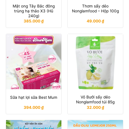
Mật ong Tây Bắc đông
Thơm sấy dẻo
trùng hạ thảo X3 (Hũ
Nonglamfood – Hộp 100g
240g)
385.000
₫
49.000
₫
Vỏ Bưởi sấy dẻo
Sữa hạt lợi sữa Best Mum
Nonglamfood túi 85g
394.000
₫
32.000
₫