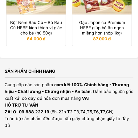
Bột Nêm Rau Củ – Bò Rau
Gạo Japonica Premium
Củ HEBE kích thích vị giác
HEBE giúp bé ăn ngon
cho bé (hũ 50g)
miệng hơn (hộp 1kg)
64.000
₫
87.000
₫
SẢN PHẨM CHÍNH HÃNG
Cung cấp các sản phẩm
cam kết 100%
Chính hãng - Thương
hiệu - Chất lương - Chứng nhận - An toàn
. Đảm bảo nguồn gốc
xuất xứ, có đầy đủ hóa đơn mua hàng
VAT
HỖ TRỢ TƯ VẤN
ZALO
:
09.888.222.19
(8h-22h T2,T3,T4,T5,T6,T7,CN)
Toàn bộ sản phẩm đều được cấp giấy chứng nhận giấy tờ đầy
đủ