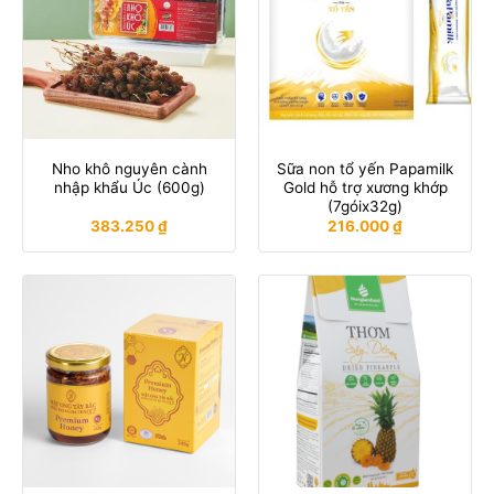
Nho khô nguyên cành
Sữa non tổ yến Papamilk
nhập khẩu Úc (600g)
Gold hỗ trợ xương khớp
(7góix32g)
383.250
₫
216.000
₫