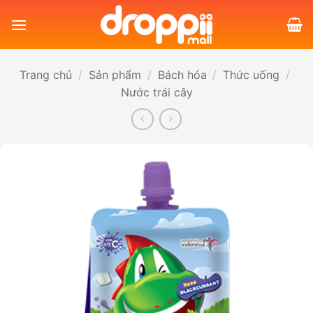
Bỏ
qua
nội
dung
Trang chủ
/
Sản phẩm
/
Bách hóa
/
Thức uống
/
Nước trái cây