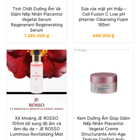
Tinh Chất Dưỡng Ẩm Và
Sửa rửa mặt pH thấp –
Giảm Nếp Nhăn Placentor
Cell Fusion C Low pH
Vegetal Serum
pHarrier Cleansing Foam
Regenerant Regenerating
165ml
Serum
1.380.000
₫
449.000
₫
Xịt khoáng JE ROSSO
Kem Dưỡng Ẩm Giúp Giảm
100ml bổ sung độ ẩm và
Nếp Nhăn Placentor
làm dịu da – JE ROSSO
Vegetal Creme
Luminous Revitalizing Mist
Structurante Anti-Age
Texture Confort Anti-