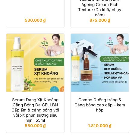
Ageing Cream Rich
Texture (Da khô/ nhạy
cảm)
530.000
₫
875.000
₫
Serum Dạng Xịt Khoáng
Combo Dưỡng trắng &
Căng Bóng Da CELLBN
Căng bóng cao cấp – kèm
Cấp ẩm & căng bóng với
hộp
vòi xịt phun sương siêu
mịn 155ml
550.000
₫
1.810.000
₫