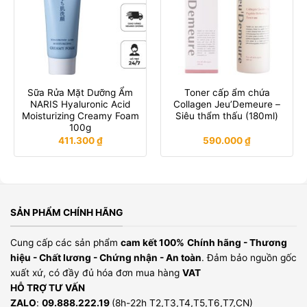
Sữa Rửa Mặt Dưỡng Ẩm
Toner cấp ẩm chứa
NARIS Hyaluronic Acid
Collagen Jeu’Demeure –
Moisturizing Creamy Foam
Siêu thẩm thấu (180ml)
100g
411.300
₫
590.000
₫
SẢN PHẨM CHÍNH HÃNG
Cung cấp các sản phẩm
cam kết 100%
Chính hãng - Thương
hiệu - Chất lương - Chứng nhận - An toàn
. Đảm bảo nguồn gốc
xuất xứ, có đầy đủ hóa đơn mua hàng
VAT
HỖ TRỢ TƯ VẤN
ZALO
:
09.888.222.19
(8h-22h T2,T3,T4,T5,T6,T7,CN)