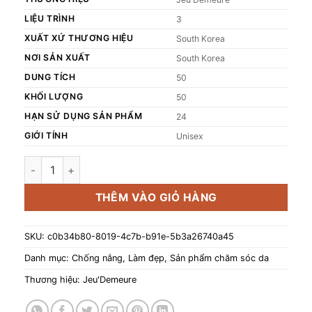
LIỆU TRÌNH
3
XUẤT XỨ THƯƠNG HIỆU
South Korea
NƠI SẢN XUẤT
South Korea
DUNG TÍCH
50
KHỐI LƯỢNG
50
HẠN SỬ DỤNG SẢN PHẨM
24
GIỚI TÍNH
Unisex
Kem chống nắng Melatonin Jeu’Demeure – Nâng tone da (t
THÊM VÀO GIỎ HÀNG
SKU:
c0b34b80-8019-4c7b-b91e-5b3a26740a45
Danh mục:
Chống nắng
,
Làm đẹp
,
Sản phẩm chăm sóc da
Thương hiệu:
Jeu'Demeure