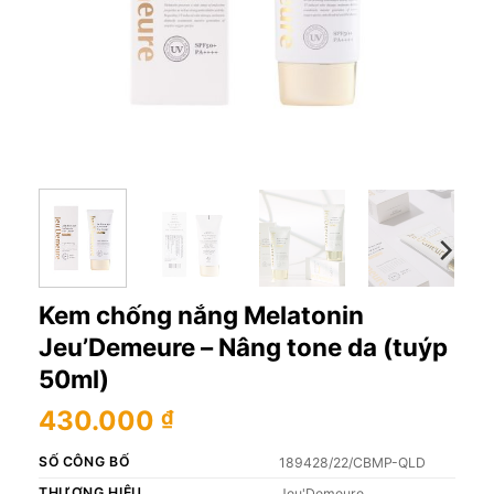
Kem chống nắng Melatonin
Jeu’Demeure – Nâng tone da (tuýp
50ml)
430.000
₫
SỐ CÔNG BỐ
189428/22/CBMP-QLD
THƯƠNG HIỆU
Jeu'Demeure