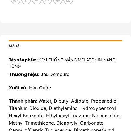
Mô tả
Tên sản phẩm:
KEM CHỐNG NẮNG MELATONIN NÂNG
TÔNG
Thương hiệu:
Jeu’Demeure
Xuất xứ:
Hàn Quốc
Thành phần:
Water, Dibutyl Adipate, Propanediol,
Titanium Dioxide, Diethylamino Hydroxybenzoyl
Hexyl Benzoate, Ethylhexyl Triazone, Niacinamide,
Methyl Trimethicone, Dicaprylyl Carbonate,
Caprylic/Capric Triglyceride, Dimethicone/Vinyl