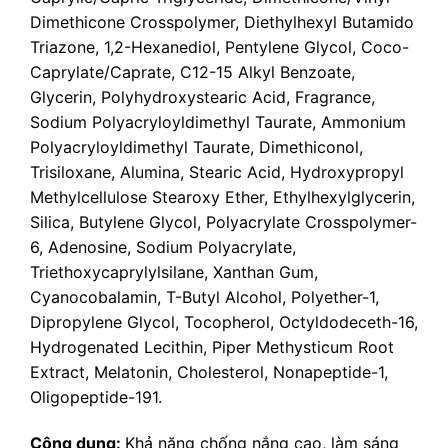
Dimethicone Crosspolymer, Diethylhexyl Butamido
Triazone, 1,2-Hexanediol, Pentylene Glycol, Coco-
Caprylate/Caprate, C12-15 Alkyl Benzoate,
Glycerin, Polyhydroxystearic Acid, Fragrance,
Sodium Polyacryloyldimethyl Taurate, Ammonium
Polyacryloyldimethyl Taurate, Dimethiconol,
Trisiloxane, Alumina, Stearic Acid, Hydroxypropyl
Methylcellulose Stearoxy Ether, Ethylhexylglycerin,
Silica, Butylene Glycol, Polyacrylate Crosspolymer-
6, Adenosine, Sodium Polyacrylate,
Triethoxycaprylylsilane, Xanthan Gum,
Cyanocobalamin, T-Butyl Alcohol, Polyether-1,
Dipropylene Glycol, Tocopherol, Octyldodeceth-16,
Hydrogenated Lecithin, Piper Methysticum Root
Extract, Melatonin, Cholesterol, Nonapeptide-1,
Oligopeptide-191.
Công dụng:
Khả năng chống nắng cao, làm sáng