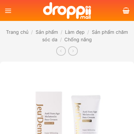
Bỏ
qua
nội
dung
Trang chủ
/
Sản phẩm
/
Làm đẹp
/
Sản phẩm chăm
sóc da
/
Chống nắng