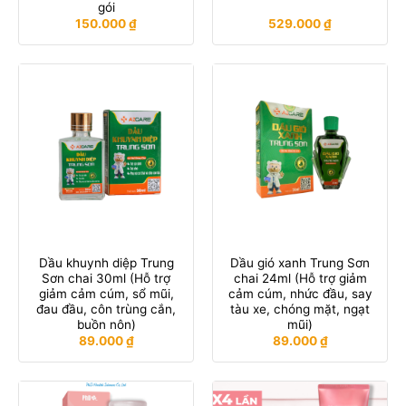
gói
150.000
₫
529.000
₫
Dầu khuynh diệp Trung
Dầu gió xanh Trung Sơn
Sơn chai 30ml (Hỗ trợ
chai 24ml (Hỗ trợ giảm
giảm cảm cúm, sổ mũi,
cảm cúm, nhức đầu, say
đau đầu, côn trùng cắn,
tàu xe, chóng mặt, ngạt
buồn nôn)
mũi)
89.000
₫
89.000
₫