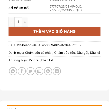
277707/25/CBMP-QLD,
SỐ CÔNG BỐ
277708/25/CBMP-QLD
Combo 2: Dầu gội và dầu xả Dicora Urban Fit dành cho mọi lo
THÊM VÀO GIỎ HÀNG
SKU:
a950eedd-9a04-4566-9482-efc9a45df509
Danh mục:
Chăm sóc cá nhân
,
Chăm sóc tóc
,
Dầu gội
,
Dầu xả
Thương hiệu:
Dicora Urban Fit