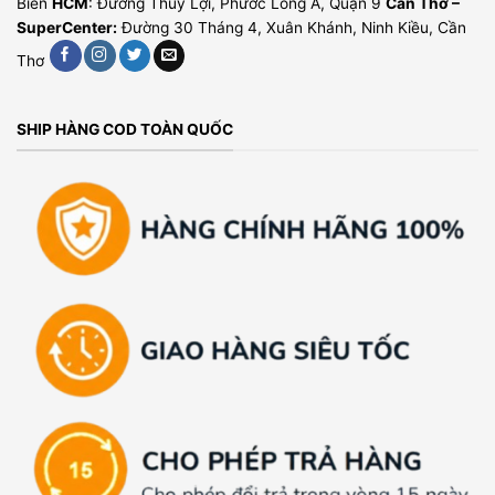
Biên
HCM
: Đường Thuỷ Lợi, Phước Long A, Quận 9
Cần Thơ –
SuperCenter:
Đường 30 Tháng 4, Xuân Khánh, Ninh Kiều, Cần
Thơ
SHIP HÀNG COD TOÀN QUỐC