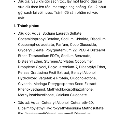
Dầu xả: Sau khi gội sạch tóc, lấy một lượng dầu xả
vừa đủ thoa lên tóc, massage nhẹ nhàng. Sau 2 phút
gội sạch lại với nước. Tránh để sản phẩm rơi vào
mắt.
Thành phần:
Dầu gội:
Aqua, Sodium Laureth Sulfate,
Cocamidopropyl Betaine, Sodium Chloride, Disodium
Cocoamphodiacetate, Parfum, Coco Glucoside,
Glyceryl Oleate, Polyquaternium 22, PEG-4 Distearyl
Ether, Tetrasodium EDTA, Sodium Benzoate,
Distearyl Ether, Styrene/Acrylates Copolymer,
Propylene Glycol, Polyquaternium-7, Dicaprylyl Ether,
Persea Gratissima Fruit Extract, Benzyl Alcohol,
Hydrolyzed Vegetable Protein, Gluconolactone,
Glycerin, Moringa Pterygosperma Seed Extract,
Phenoxyethanol, Methylchloroisothiazolinone,
Methylisothiazolinone, Calcium Gluconate.
Dầu xả:
Aqua, Cetearyl Alcohol, Ceteareth-20,
Dipalmitoylethyl Hydroxyethylmonium Methosulfate,
Bis-(Isostearoyl/Oleoyl Isopropyl) Dimonium