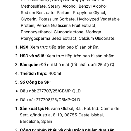
Methosulfate, Stearyl Alcohol, Benzyl Alcohol,
Sodium Benzoate, Parfum, Propylene Glycol,
Glycerin, Potassium Sorbate, Hydrolyzed Vegetable
Protein, Persea Gratissima Fruit Extract,
Phenoxyethanol, Gluconolactone, Moringa
Pterygosperma Seed Extract, Calcium Gluconate.
NSX:
Xem trực tiếp trên bao bì sản phẩm.
HSD và số lô:
Xem trực tiếp trên bao bì sản phẩm.
Bảo quản:
Để nơi khô mát (tốt nhất dưới 25 độ C)
Thể tích thực:
400ml
Số Công bố SP:
Dầu gội:
277707/25/CBMP-QLD
Dầu xả: 277708/25/CBMP-QLD
Sản xuất tại:
Nuvaria Global, S.L. Pol. Ind. Comte de
Sert. c/Industria, 8-10, 08755 Castellbisbal,
Barcelona, Spain
Công ty nhập khẩu và chịu trách nhiệm đưa sản