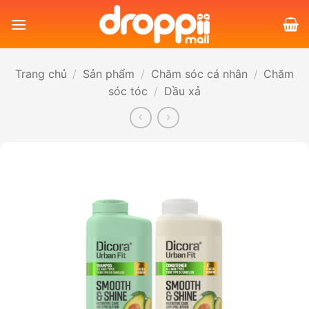
Bỏ
qua
nội
dung
Trang chủ
/
Sản phẩm
/
Chăm sóc cá nhân
/
Chăm
sóc tóc
/
Dầu xả