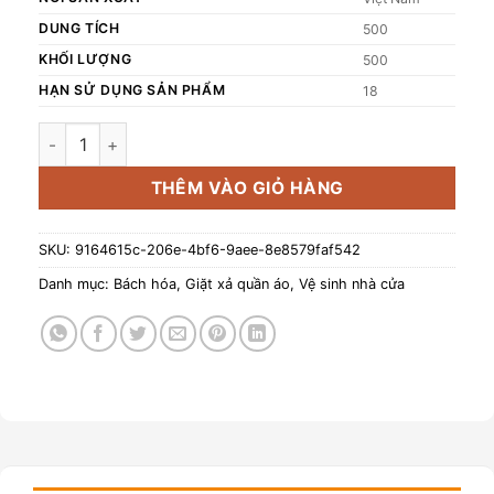
DUNG TÍCH
500
KHỐI LƯỢNG
500
HẠN SỬ DỤNG SẢN PHẨM
18
Nước giặt hương bạc hà Fuwa3e 90% enzyme dứa 500ml số
THÊM VÀO GIỎ HÀNG
SKU:
9164615c-206e-4bf6-9aee-8e8579faf542
Danh mục:
Bách hóa
,
Giặt xả quần áo
,
Vệ sinh nhà cửa