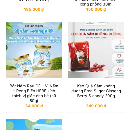
xông phòng 30ml
185.000
₫
150.000
₫
Bột Nêm Rau Củ – Vị Nấm
Kẹo Quả Sâm không
– Rong Biển HEBE kích
đường Free Suger Ginseng
thích vị giác cho bé (hũ
Berry S candy 200g
50g)
54.000
₫
249.000
₫