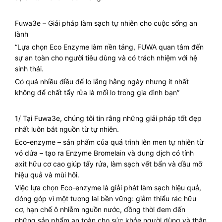
Fuwa3e – Giải pháp làm sạch tự nhiên cho cuộc sống an
lành
“Lựa chọn Eco Enzyme làm nền tảng, FUWA quan tâm đến
sự an toàn cho người tiêu dùng và có trách nhiệm với hệ
sinh thái.
Có quá nhiều điều để lo lắng hằng ngày nhưng ít nhất
không để chất tẩy rửa là mối lo trong gia đình bạn”
1/ Tại Fuwa3e, chúng tôi tin rằng những giải pháp tốt đẹp
nhất luôn bắt nguồn từ tự nhiên.
Eco-enzyme – sản phẩm của quá trình lên men tự nhiên từ
vỏ dứa – tạo ra Enzyme Bromelain và dung dịch có tính
axit hữu cơ cao giúp tẩy rửa, làm sạch vết bẩn và dầu mỡ
hiệu quả và mùi hôi.
Việc lựa chọn Eco-enzyme là giải phát làm sạch hiệu quả,
đóng góp vì một tương lai bền vững: giảm thiểu rác hữu
cơ, hạn chế ô nhiễm nguồn nước, đồng thời đem đến
những sản phẩm an toàn cho sức khỏe người dùng và thân