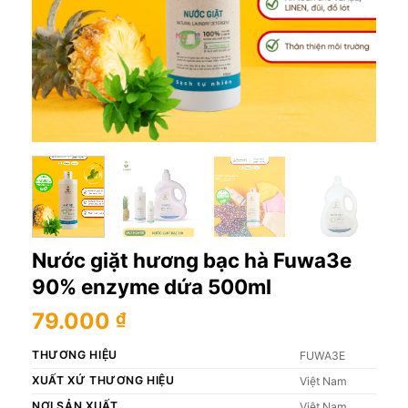
Nước giặt hương bạc hà Fuwa3e
90% enzyme dứa 500ml
79.000
₫
THƯƠNG HIỆU
FUWA3E
XUẤT XỨ THƯƠNG HIỆU
Việt Nam
NƠI SẢN XUẤT
Việt Nam