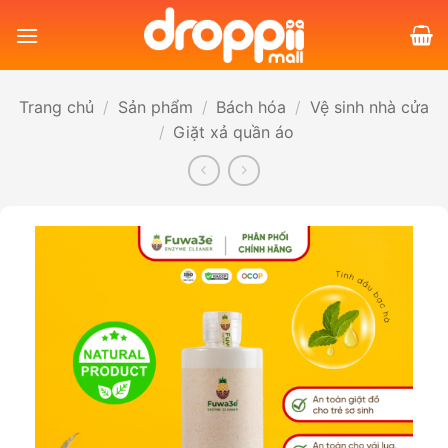
Bỏ
qua
nội
dung
Trang chủ
/
Sản phẩm
/
Bách hóa
/
Vệ sinh nhà cửa
/
Giặt xả quần áo