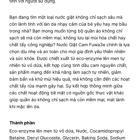
tính với người sử dụng.
Bạn đang tìm một loại nước giặt không chỉ sạch sâu mà
còn lành tính với làn da nhạy cảm của bé yêu hay mẹ bầu
trong nhà? Bạn mong muốn từng bộ quần áo không chỉ
sạch sẽ mà còn mềm mại, không lưu lại mùi hóa chất hay
chất tẩy công nghiệp? Nước Giặt Cam Fuwa3e chính là lựa
chọn dịu nhẹ và an toàn cho mọi gia đình yêu thiên nhiên
và sức khỏe. Được chiết xuất từ eco-enzyme lên men tự
nhiên từ vỏ dứa, kết hợp cùng tinh dầu cam nguyên chất,
sản phẩm mang đến khả năng làm sạch tự nhiên, giảm
bám bẩn và khử mùi hiệu quả, mà không cần đến các hoạt
chất tẩy rửa mạnh gây hại. Sự kết hợp thông minh giữa
các chất hoạt động bề mặt có nguồn gốc thực vật khác
giúp quần áo không chỉ sạch mà còn mềm mại, mát lành
khi mặc lên da.
Thành phần
Eco-enzyme lên men từ vỏ dứa, Nước, Cocamidopropyl
Betaine, Decyl Glucoside, Glycerin, Baking Soda, Sodium