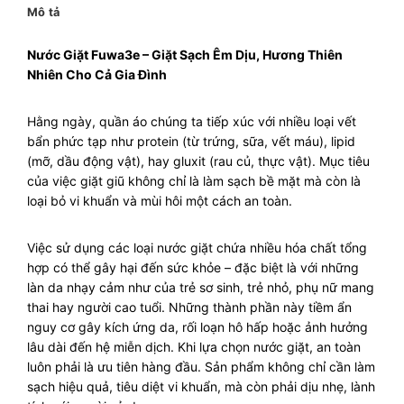
Mô tả
Nước Giặt Fuwa3e – Giặt Sạch Êm Dịu, Hương Thiên
Nhiên Cho Cả Gia Đình
Hằng ngày, quần áo chúng ta tiếp xúc với nhiều loại vết
bẩn phức tạp như protein (từ trứng, sữa, vết máu), lipid
(mỡ, dầu động vật), hay gluxit (rau củ, thực vật). Mục tiêu
của việc giặt giũ không chỉ là làm sạch bề mặt mà còn là
loại bỏ vi khuẩn và mùi hôi một cách an toàn.
Việc sử dụng các loại nước giặt chứa nhiều hóa chất tổng
hợp có thể gây hại đến sức khỏe – đặc biệt là với những
làn da nhạy cảm như của trẻ sơ sinh, trẻ nhỏ, phụ nữ mang
thai hay người cao tuổi. Những thành phần này tiềm ẩn
nguy cơ gây kích ứng da, rối loạn hô hấp hoặc ảnh hưởng
lâu dài đến hệ miễn dịch. Khi lựa chọn nước giặt, an toàn
luôn phải là ưu tiên hàng đầu. Sản phẩm không chỉ cần làm
sạch hiệu quả, tiêu diệt vi khuẩn, mà còn phải dịu nhẹ, lành