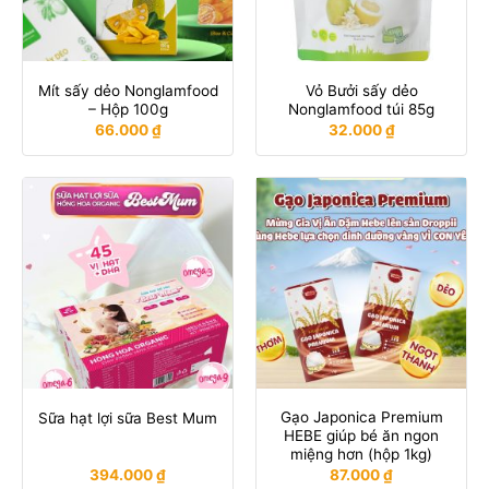
Mít sấy dẻo Nonglamfood
Vỏ Bưởi sấy dẻo
– Hộp 100g
Nonglamfood túi 85g
66.000
₫
32.000
₫
Gạo Japonica Premium
Sữa hạt lợi sữa Best Mum
HEBE giúp bé ăn ngon
miệng hơn (hộp 1kg)
394.000
₫
87.000
₫