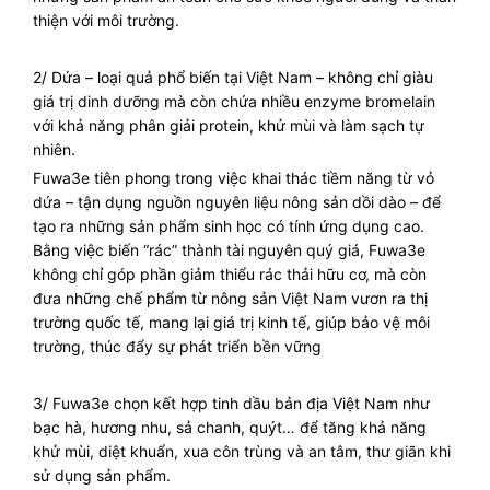
thiện với môi trường.
2/ Dứa – loại quả phổ biến tại Việt Nam – không chỉ giàu
giá trị dinh dưỡng mà còn chứa nhiều enzyme bromelain
với khả năng phân giải protein, khử mùi và làm sạch tự
nhiên.
Fuwa3e tiên phong trong việc khai thác tiềm năng từ vỏ
dứa – tận dụng nguồn nguyên liệu nông sản dồi dào – để
tạo ra những sản phẩm sinh học có tính ứng dụng cao.
Bằng việc biến “rác” thành tài nguyên quý giá, Fuwa3e
không chỉ góp phần giảm thiểu rác thải hữu cơ, mà còn
đưa những chế phẩm từ nông sản Việt Nam vươn ra thị
trường quốc tế, mang lại giá trị kinh tế, giúp bảo vệ môi
trường, thúc đẩy sự phát triển bền vững
3/ Fuwa3e chọn kết hợp tinh dầu bản địa Việt Nam như
bạc hà, hương nhu, sả chanh, quýt… để tăng khả năng
khử mùi, diệt khuẩn, xua côn trùng và an tâm, thư giãn khi
sử dụng sản phẩm.