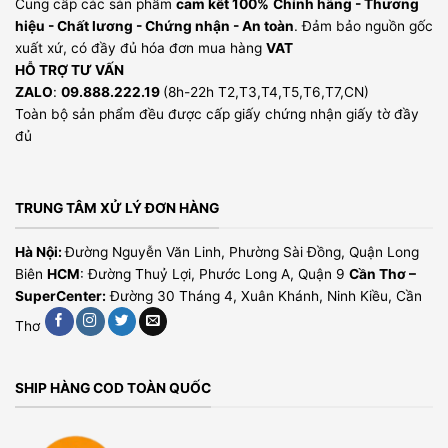
Cung cấp các sản phẩm
cam kết 100%
Chính hãng - Thương
hiệu - Chất lương - Chứng nhận - An toàn
. Đảm bảo nguồn gốc
xuất xứ, có đầy đủ hóa đơn mua hàng
VAT
HỖ TRỢ TƯ VẤN
ZALO
:
09.888.222.19
(8h-22h T2,T3,T4,T5,T6,T7,CN)
Toàn bộ sản phẩm đều được cấp giấy chứng nhận giấy tờ đầy
đủ
TRUNG TÂM XỬ LÝ ĐƠN HÀNG
Hà Nội:
Đường Nguyễn Văn Linh, Phường Sài Đồng, Quận Long
Biên
HCM
: Đường Thuỷ Lợi, Phước Long A, Quận 9
Cần Thơ –
SuperCenter:
Đường 30 Tháng 4, Xuân Khánh, Ninh Kiều, Cần
Thơ
SHIP HÀNG COD TOÀN QUỐC