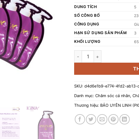
DUNG TÍCH
5
SỐ CÔNG BỐ
23
CÔNG DỤNG
Gi
HẠN SỬ DỤNG SẢN PHẨM
3
KHỐI LƯỢNG
65
Combo 10 Gói gel Dung dịch vệ
T
SKU:
d4d6e1b9-e774-4fd2-ab13-
Danh mục:
Chăm sóc cá nhân
,
Chă
Thương hiệu:
BẢO UYÊN LINH (PI