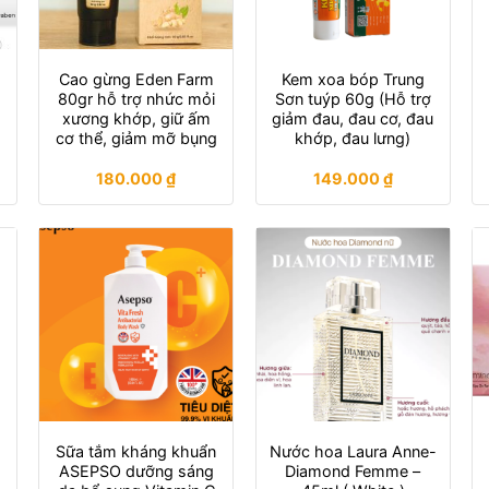
Cao gừng Eden Farm
Kem xoa bóp Trung
80gr hỗ trợ nhức mỏi
Sơn tuýp 60g (Hỗ trợ
xương khớp, giữ ấm
giảm đau, đau cơ, đau
cơ thể, giảm mỡ bụng
khớp, đau lưng)
180.000
₫
149.000
₫
Sữa tắm kháng khuẩn
Nước hoa Laura Anne-
ợ
ASEPSO dưỡng sáng
Diamond Femme –