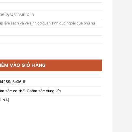
0512/24/CBMP-QLD
úp làm sạch và vệ sinh cơ quan sinh dục ngoài của phụ nữ
 sinh Pigina 5ml - Pigina Lacto Intimate Wash số lượng
HÊM VÀO GIỎ HÀNG
d4259e8c06df
m sóc cơ thể
,
Chăm sóc vùng kín
GINA)