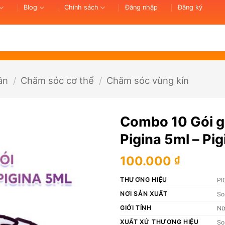
Blog
Chính sách
Đăng nhập
Đăng ký
ân
/
Chăm sóc cơ thể
/
Chăm sóc vùng kín
Combo 10 Gói ge
Pigina 5ml – Pi
100.000
₫
THƯƠNG HIỆU
PI
NƠI SẢN XUẤT
So
GIỚI TÍNH
N
XUẤT XỨ THƯƠNG HIỆU
So