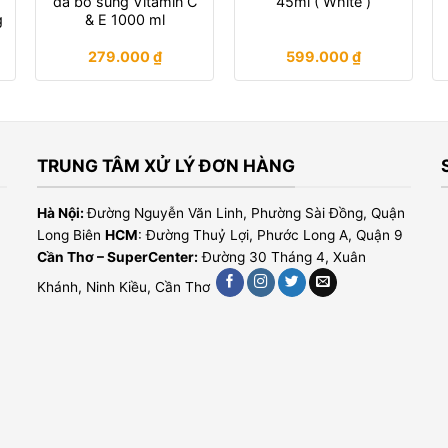
da bổ sung Vitamin C
45ml ( White )
g
& E 1000 ml
279.000
₫
599.000
₫
TRUNG TÂM XỬ LÝ ĐƠN HÀNG
Hà Nội:
Đường Nguyễn Văn Linh, Phường Sài Đồng, Quận
Long Biên
HCM
: Đường Thuỷ Lợi, Phước Long A, Quận 9
Cần Thơ – SuperCenter:
Đường 30 Tháng 4, Xuân
Khánh, Ninh Kiều, Cần Thơ