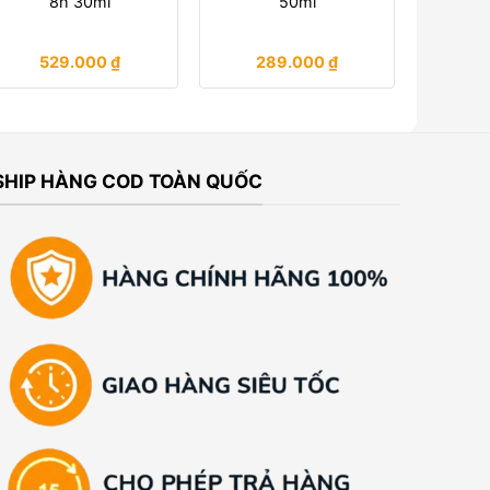
8h 30ml
50ml
529.000
₫
289.000
₫
SHIP HÀNG COD TOÀN QUỐC