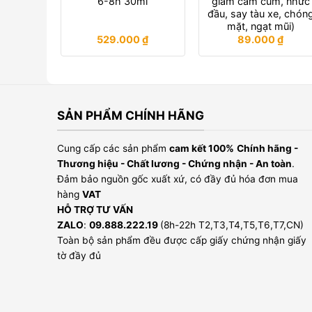
6-8h 30ml
giảm cảm cúm, nhức
đầu, say tàu xe, chón
mặt, ngạt mũi)
529.000
₫
89.000
₫
SẢN PHẨM CHÍNH HÃNG
Cung cấp các sản phẩm
cam kết 100%
Chính hãng -
Thương hiệu - Chất lương - Chứng nhận - An toàn
.
Đảm bảo nguồn gốc xuất xứ, có đầy đủ hóa đơn mua
hàng
VAT
HỖ TRỢ TƯ VẤN
ZALO
:
09.888.222.19
(8h-22h T2,T3,T4,T5,T6,T7,CN)
Toàn bộ sản phẩm đều được cấp giấy chứng nhận giấy
tờ đầy đủ