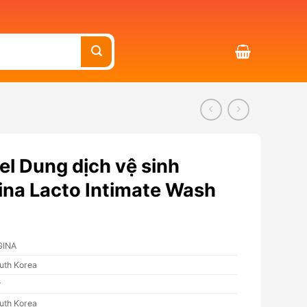
l Dung dịch vệ sinh
gina Lacto Intimate Wash
GINA
uth Korea
ữ
uth Korea