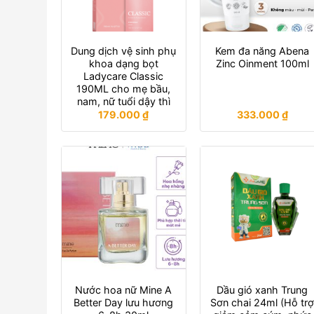
Dung dịch vệ sinh phụ
Kem đa năng Abena
khoa dạng bọt
Zinc Oinment 100ml
Ladycare Classic
190ML cho mẹ bầu,
nam, nữ tuổi dậy thì
179.000
₫
333.000
₫
Nước hoa nữ Mine A
Dầu gió xanh Trung
Better Day lưu hương
Sơn chai 24ml (Hỗ tr